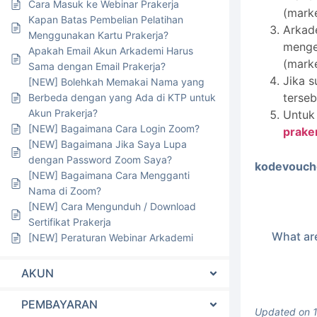
Cara Masuk ke Webinar Prakerja
(marke
Kapan Batas Pembelian Pelatihan
Arkad
Menggunakan Kartu Prakerja?
menget
Apakah Email Akun Arkademi Harus
(marke
Sama dengan Email Prakerja?
Jika 
[NEW] Bolehkah Memakai Nama yang
terse
Berbeda dengan yang Ada di KTP untuk
Akun Prakerja?
Untuk
[NEW] Bagaimana Cara Login Zoom?
prake
[NEW] Bagaimana Jika Saya Lupa
dengan Password Zoom Saya?
kodevouch
[NEW] Bagaimana Cara Mengganti
Nama di Zoom?
[NEW] Cara Mengunduh / Download
Sertifikat Prakerja
What are
[NEW] Peraturan Webinar Arkademi
AKUN
PEMBAYARAN
Updated on 