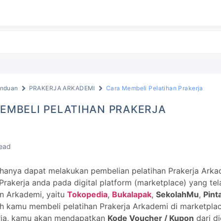
nduan
PRAKERJA ARKADEMI
Cara Membeli Pelatihan Prakerja
EMBELI PELATIHAN PRAKERJA
read
hanya dapat melakukan pembelian pelatihan Prakerja Ark
Prakerja anda pada digital platform (marketplace) yang te
n Arkademi, yaitu
Tokopedia
,
Bukalapak
,
SekolahMu
,
Pint
ah kamu membeli pelatihan Prakerja Arkademi di marketpl
rja, kamu akan mendapatkan
Kode Voucher / Kupon
dari di