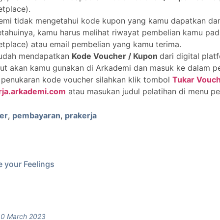
tplace).
emi tidak mengetahui kode kupon yang kamu dapatkan dar
ahuinya, kamu harus melihat riwayat pembelian kamu pada
tplace) atau email pembelian yang kamu terima.
sudah mendapatkan
Kode Voucher / Kupon
dari digital pla
but akan kamu gunakan di Arkademi dan masuk ke dalam pel
 penukaran kode voucher silahkan klik tombol
Tukar Vouc
rja.arkademi.com
atau masukan judul pelatihan di menu pe
er
,
pembayaran
,
prakerja
 your Feelings
10 March 2023