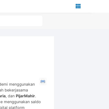
ademi menggunakan
lah bekerjasama
aria
, dan
PijarMahir
.
ace menggunakan saldo
gital platform