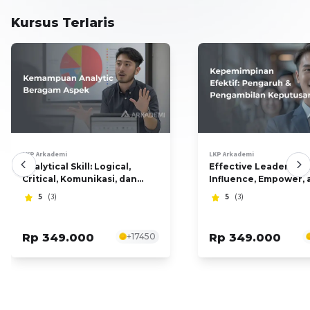
Kursus Terlaris
LKP Arkademi
LKP Arkademi
Analytical Skill: Logical,
Effective Leadership:
Critical, Komunikasi, dan
Influence, Empower, 
Kreativitas
Decision Making
5
(3)
5
(3)
Rp 349.000
+
17450
Rp 349.000