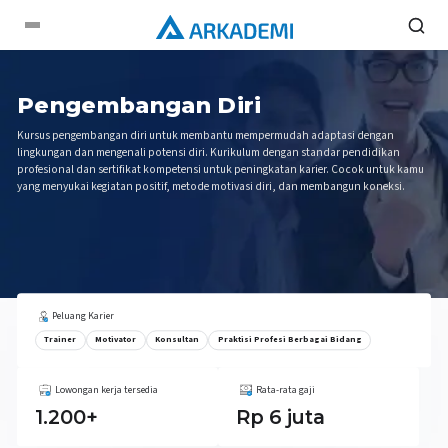
Pengembangan Diri
Kursus pengembangan diri untuk membantu mempermudah adaptasi dengan
lingkungan dan mengenali potensi diri. Kurikulum dengan standar pendidikan
profesional dan sertifikat kompetensi untuk peningkatan karier. Cocok untuk kamu
yang menyukai kegiatan positif, metode motivasi diri, dan membangun koneksi.
Peluang Karier
Trainer
Motivator
Konsultan
Praktisi Profesi Berbagai Bidang
Lowongan kerja tersedia
Rata-rata gaji
1.200+
Rp 6 juta