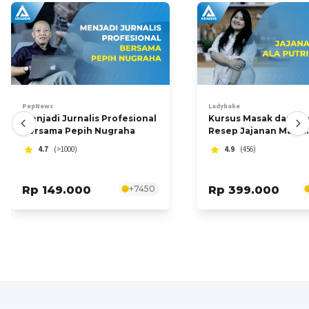
PepNews
Ladybake
Menjadi Jurnalis Profesional
Kursus Masak dan An
bersama Pepih Nugraha
Resep Jajanan Manis
Kekinian Bersama Put
4.7
(>1000)
4.9
(456)
Habibie
Rp 149.000
+
7450
Rp 399.000