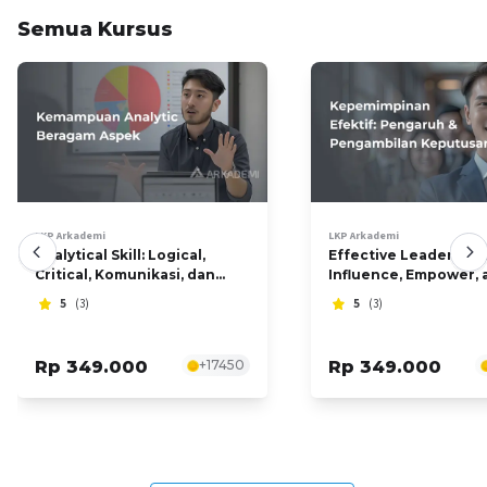
Semua Kursus
LKP Arkademi
LKP Arkademi
Analytical Skill: Logical,
Effective Leadership:
Critical, Komunikasi, dan
Influence, Empower, 
Kreativitas
Decision Making
5
(3)
5
(3)
Rp 349.000
+
17450
Rp 349.000