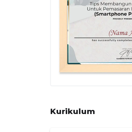
smartphone. Tingkat kesulitan pelatihan ini
PELUANG ATAS KOMPETENSI PELATIHA
Pelatihan ini ditunjukan kepada peserta 
pengetahuan untuk membangun konten digi
pemahaman dan pandangan mengenai kegia
Kurikulum