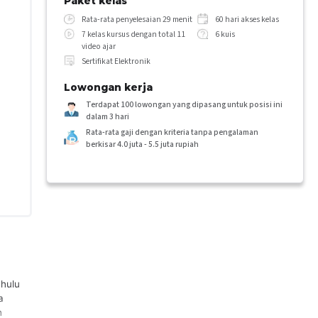
Paket kelas
Rata-rata penyelesaian 29 menit
60 hari akses kelas
7 kelas kursus dengan total 11
6 kuis
video ajar
Sertifikat Elektronik
Lowongan kerja
Terdapat 100 lowongan yang dipasang untuk posisi ini
dalam 3 hari
Rata-rata gaji dengan kriteria tanpa pengalaman
berkisar 4.0 juta - 5.5 juta rupiah
ahulu
a
h