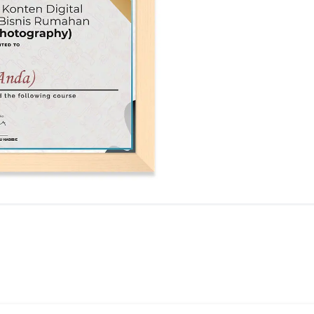
 adalah tingkat pemula/tingkat dasar.
N
yang akan atau sedang menjalankan bisnis rumahan dan membutuhkan
tal dalam memasarkan bisnisnya, sehingga siswa nantinya memliki
tan pemasaran dan promosi di social media.