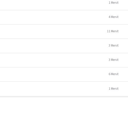
1 Menit
4 Menit
11 Menit
3 Menit
3 Menit
6 Menit
1 Menit
ang menyelesaikan seluruh materi pelatihan dan lulus pada post-test a
kat elektronik.
 pada setiap modul dan Post-Test pada akhir kelas untuk menguji
it/video.