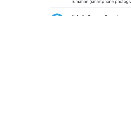
untuk digunakan ribuan UMKM berjualan da
rumahan (smartphone photogr
Yokatta Genang Samodra
Sangat bermanfaat dan membe
Nana suryana
Penjelasan mudah d mengerti
WARDHAH, SE
dengan adanya pelatihan ini 
dari 13