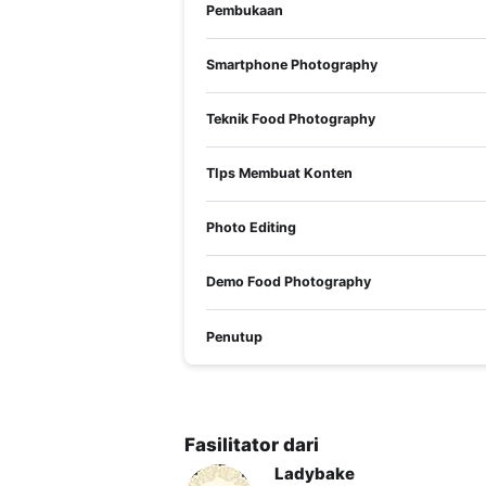
Pembukaan
Smartphone Photography
Teknik Food Photography
TIps Membuat Konten
Photo Editing
Demo Food Photography
SERTIFIKAT KELULUSAN
Penutup
Pelatihan ini berstandar nasional. Siswa y
mendapatkan tanda kelulusan berupa sertifi
METODE AJAR
Self-paced Learning dengan Pre-Test
Fasilitator dari
pemahaman materi.
Video ajar berdurasi rata-rata 10 men
Ladybake