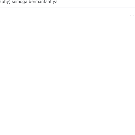
ri rumah.
aphy) semoga bermanfaat ya
5 t
rikan ilmu yang belum pernah didapatkan
5 t
 moga bermanfaay
5 t
dapat digunakan sebagai alat untuk menambah ilmu tentang photogr