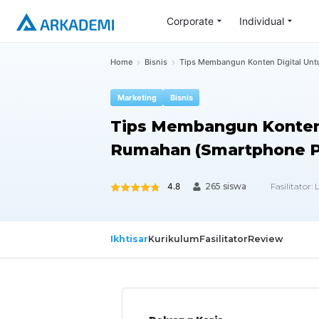
Corporate
Individual
Home
Bisnis
Tips Membangun Konten Digital Unt
Marketing
Bisnis
Tips Membangun Konten 
Rumahan (Smartphone P
4.8
Fasilitator:
265 siswa
Ikhtisar
Kurikulum
Fasilitator
Review