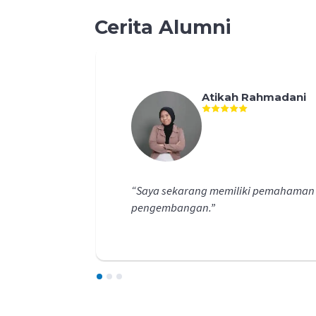
Cerita Alumni
Atikah Rahmadani
“
Saya sekarang memiliki pemahaman y
pengembangan.
”
1
2
3