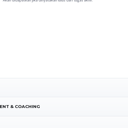
Akan didapatkan jika dinyatakan lulus dari tugas akhir.
ENT & COACHING