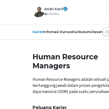
Andri Karif
Instruktur
Karier
Infomasi Kursus
Kurikulum
Ulasan
Human Resource
Managers
Human Resource Managers adalah sebuah p
bertanggung jawab dalam proses pengelol
daya manusia (SDM) pada suatu perusahaan
Peluang Karier