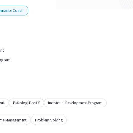
ormance Coach
ent
rogram
ort
Psikologi Positif
Individual Development Program
ime Management
Problem Solving