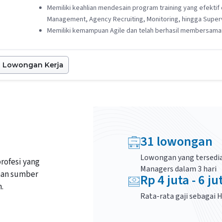
Memiliki keahlian mendesain program training yang efektif 
Management, Agency Recruiting, Monitoring, hingga Superv
Memiliki kemampuan Agile dan telah berhasil membersamai t
Lowongan Kerja
31
lowongan
Lowongan yang tersedia
rofesi yang
Managers
dalam 3 hari
aan sumber
Rp
4
juta -
6
ju
.
Rata-rata gaji sebagai
H