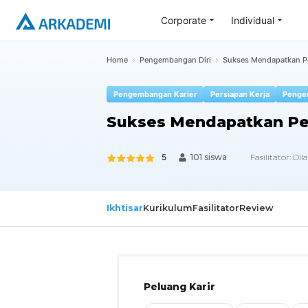
Corporate
Individual
Home
Pengembangan Diri
Sukses Mendapatkan Pe
Pengembangan Karier
Persiapan Kerja
Penge
Sukses Mendapatkan Pe
5
Fasilitator:
Dil
101 siswa
Ikhtisar
Kurikulum
Fasilitator
Review
Peluang Karir