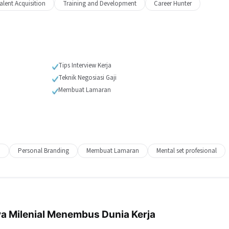
alent Acquisition
Training and Development
Career Hunter
Tips Interview Kerja
Teknik Negosiasi Gaji
Membuat Lamaran
i
Personal Branding
Membuat Lamaran
Mental set profesional
 Milenial Menembus Dunia Kerja