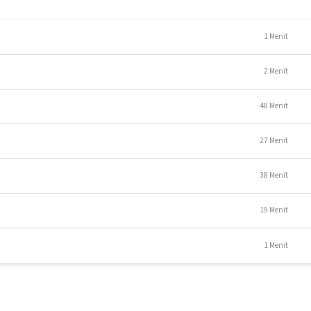
1 Menit
2 Menit
48 Menit
27 Menit
38 Menit
19 Menit
1 Menit
ang menyelesaikan seluruh materi pelatihan dan lulus pada post-test a
kat elektronik.