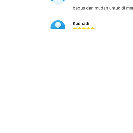
(synergy) adalah nilai utama yang melanda
bagus dan mudah untuk di men
oleh para klien Dilantern.
Kusnadi
Terimakasih banyak atas infor
Aviva Apriliana
terima kasih telah mengajarka
welnisha angelena
bagus, banyak memberi penjela
dari 3