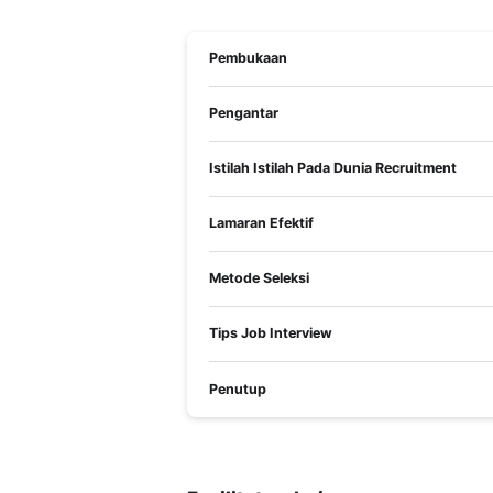
Pembukaan
Pengantar
Istilah Istilah Pada Dunia Recruitment
Lamaran Efektif
Metode Seleksi
Tips Job Interview
Penutup
SERTIFIKAT KELULUSAN
Pelatihan ini berstandar nasional. Siswa y
mendapatkan tanda kelulusan berupa sertifi