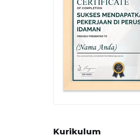
Menunjukan cara negosiasi gaji
Menunjukan mental set profesional 
KELOMPOK SASARAN PELATIHAN
Pelatihan ini dapat diikuti oleh lulusan bar
meningkatkan keberhasilannya dalam merai
PELUANG ATAS KOMPETENSI PELATIHA
Pelatihan ini ditunjukan kepada peserta 
wawasan dan pemahaman pada apa saja yan
lamaran yang memikat HRD kesiapan mental 
Kurikulum