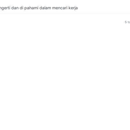
si semua hal yang dilakukan untuk mencapai hasil terbaik yang dihar
gerti dan di pahami dalam mencari kerja
5 t
masi pembelajarannya. sangat cocok untuk saya
5 t
n saya
5 t
san seputar dunia kerja