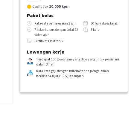
Cashback
10.000
koin
Paket kelas
Rata-rata penyelesaian 2 jam
60 hari akses kelas
7 kelas kursus dengan total 22
5 kuis
video ajar
Sertifikat Elektronik
Lowongan kerja
Terdapat 100 lowongan yang dipasang untuk posisi ini
dalam 3 hari
Rata-rata gaji dengan kriteria tanpa pengalaman
berkisar 4.0 juta - 5.5 juta rupiah