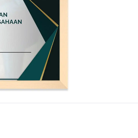
sukses
u, Mahasiswa tingkat akhir, para profesional dan siapapun yang ingin
h karir impian di perusahaan idaman.
N
yang sedang bekerja sebagai HRD atau mencari pekerjaan dan membut
g perlu dipersiapkan dalam memasuki dunia kerja seperti membuat
untuk mulai berkarir secara profesional di bidang industri manapun.