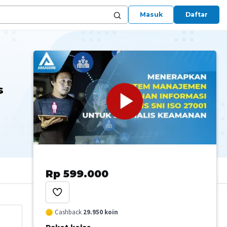
Masuk
Daftar
s
Rp 599.000
Cashback
29.950
koin