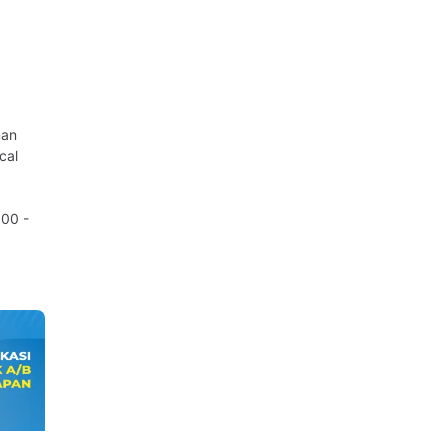
man
cal
00 -