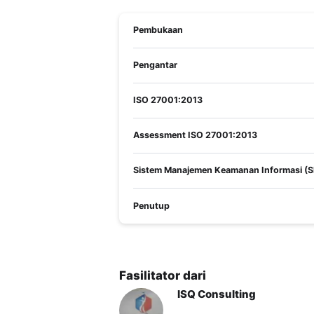
Menunjukan kepemimpinan
Pembukaan
Materi yang diajar
Klausul 6 Perencanaan
Klausul 5 Kepemimpinan
Pengantar
[sc name="sasaranpelatihan"] Pelatihan i
informasi sebelumnya, dengan minimal pen
ISO 27001:2013
kesulitan pelatihan ini adalah tingkat p
pekerja kantoran seperti IT, Security An
sistem keamanan informasi perusahaan. Pe
Assessment ISO 27001:2013
Sistem Manajemen Keamanan Informasi (
Penutup
Fasilitator dari
ISQ Consulting