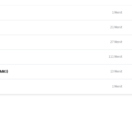
1 Menit
21 Menit
ni dapat diikuti oleh peserta yang sudah pernah belajar sistem kea
didikan SMA atau sederajat, dan memiliki komputer atau laptop. T
27 Menit
emula/tingkat dasar [sc name="peluangkom"]
Pelatihan ini ditujukan u
alyst, dan berbagai bidang pekerjaan lainnya yang berhubungan den
latihan ini mengacu pada standar internasional (ISO 27001).
111 Menit
13 Menit
SMKI)
1 Menit