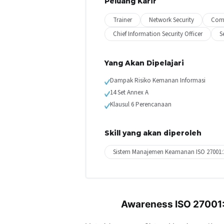
Peluang Karir
Trainer
Network Security
Comp
Chief Information Security Officer
S
Yang Akan Dipelajari
Dampak Risiko Kemanan Informasi
14 Set Annex A
Klausul 6 Perencanaan
Skill yang akan diperoleh
Sistem Manajemen Keamanan ISO 27001:
Awareness ISO 27001