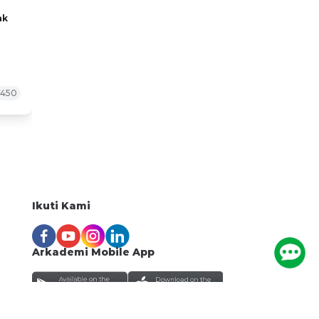
ak
7450
i nilai
rupa
Ikuti Kami
 dua
Arkademi Mobile App
haman