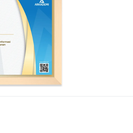
informasi
an informasi, CIA vs RTV
nformasi
utama pengambilan keputusan