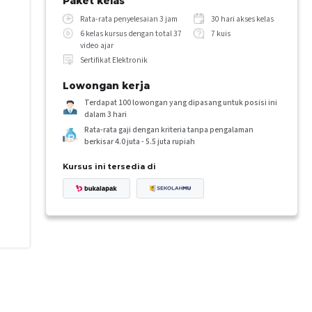
Paket kelas
Rata-rata penyelesaian 3 jam
30 hari akses kelas
6 kelas kursus dengan total 37
7 kuis
video ajar
Sertifikat Elektronik
Lowongan kerja
Terdapat 100 lowongan yang dipasang untuk posisi ini
dalam 3 hari
Rata-rata gaji dengan kriteria tanpa pengalaman
berkisar 4.0 juta - 5.5 juta rupiah
Kursus ini tersedia di