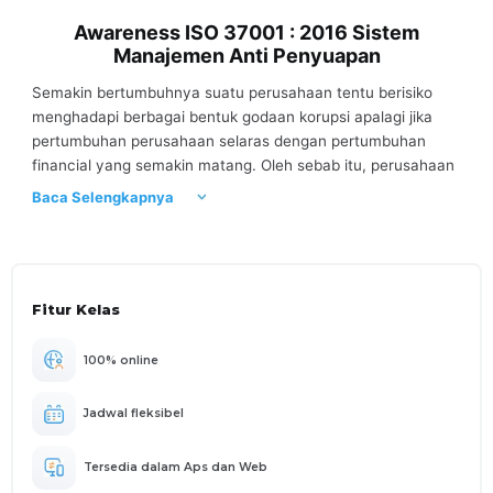
Awareness ISO 37001 : 2016 Sistem
Manajemen Anti Penyuapan
Semakin bertumbuhnya suatu perusahaan tentu berisiko
menghadapi berbagai bentuk godaan korupsi apalagi jika
pertumbuhan perusahaan selaras dengan pertumbuhan
financial yang semakin matang. Oleh sebab itu, perusahaan
seperti itu perlu memberlakukan budaya organisasi menuju
Baca Selengkapnya
transparansi dan pemberantasan suap untuk mencegah
tindak korupsi yang mungkin akan terjadi. Pentingnya
melakukan hal tersebut karena tindak penyuapan dan
korupsi akan membawa dampak kerugian materiil dan non-
Fitur Kelas
materiil yang akan dialami oleh perusahaan. Tentu saja
kerugian ini pun tidak hanya berdampak pada perusahaan
dan pemilik namun juga membawa dampak bagi para
100% online
pekerjanya. Maka, untuk mengatasi hal tersebut perusahaan
perlu memberikan pengetahuan pada para pekerja atau
Jadwal fleksibel
pegawai mengenai ISO 37001 : 2016 yaitu sistem
manajemen anti penyuapan. Tidak hanya itu, melainkan juga
Tersedia dalam Aps dan Web
menerapkan sistem manajemen ini untuk menghindarkan