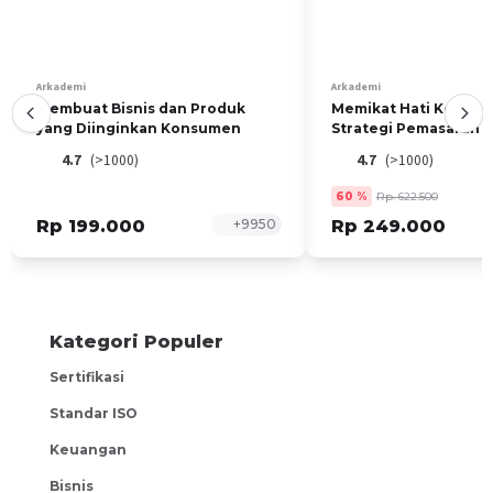
pegawai di lembaga anti korupsi, maupun pekerja yang
bekerja sebagai auditor, pengawas keuangan, akuntan dan
business owner.
Arkademi
Arkademi
Membuat Bisnis dan Produk
Memikat Hati Konsu
yang Diinginkan Konsumen
Strategi Pemasaran 
Marketing
4.7
(>1000)
4.7
(>1000)
60
%
Rp. 622.500
Rp 199.000
+
9950
Rp 249.000
Kategori Populer
Sertifikasi
Standar ISO
Keuangan
Bisnis