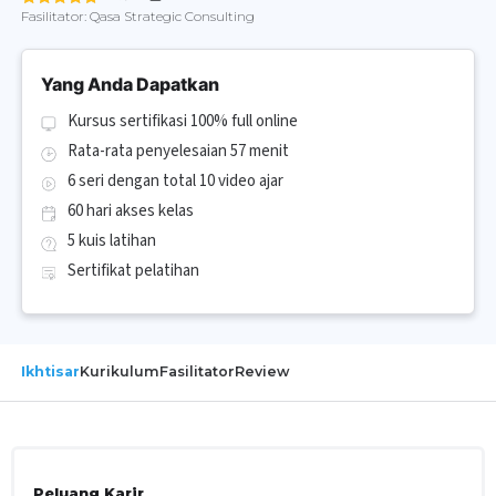
Fasilitator:
Qasa Strategic Consulting
Yang Anda Dapatkan
Kursus sertifikasi 100% full online
Rata-rata penyelesaian 57 menit
6 seri dengan total 10 video ajar
60 hari akses kelas
5 kuis latihan
Sertifikat pelatihan
Ikhtisar
Kurikulum
Fasilitator
Review
Peluang Karir