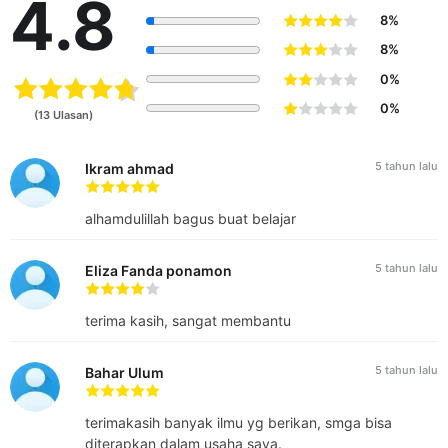
4.8
8%
8%
0%
0%
(13 Ulasan)
5 tahun lalu
Ikram ahmad
alhamdulillah bagus buat belajar
5 tahun lalu
Eliza Fanda ponamon
terima kasih, sangat membantu
5 tahun lalu
Bahar Ulum
terimakasih banyak ilmu yg berikan, smga bisa
diterapkan dalam usaha saya.