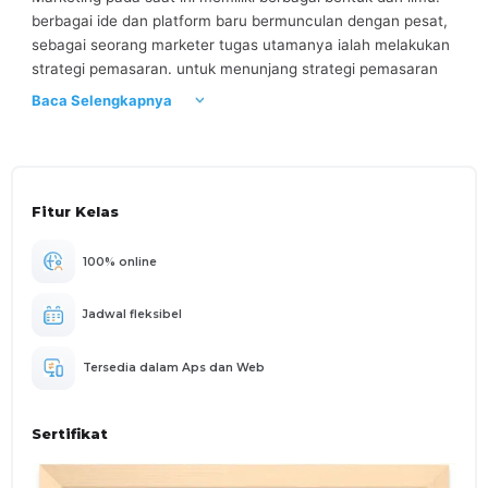
berbagai ide dan platform baru bermunculan dengan pesat,
sebagai seorang marketer tugas utamanya ialah melakukan
strategi pemasaran. untuk menunjang strategi pemasaran
yang tepat dibutuhkan juga ilmu yang seimbang dengan tren
Baca Selengkapnya
yang terjadi saat ini. Strategi Marketing yang tepat sasaran
dapat memposisikan suatu merek dalam benak konsumen
sedemikian rupa sehingga merek tersebut memiliki
keunggulan kompetitif. Memahami STP juga dapat
Fitur Kelas
meningkatkan reputasi merek. Semua kegiatan termasuk
komunikasi antar network hingga penjualan akan berjalan
dengan sangat lancar apabila kita dapat menentukan
100% online
strategi marketing yang tepat. Sebagai seorang marketer
sangat penting untuk mengetahui STP pada sebuah produk
Jadwal fleksibel
atau merek. STP adalah ilmu yang terdiri dari segmenting,
Targeting dan Positioning. penerapan strategi pemasaran
Tersedia dalam Aps dan Web
STP dengan baik dapat menghasilkan laba atau profit
perusahaan. setelah seorang marketer mendapatkan hasil
analisis terkait bisnis perusahaan barulah dilakukan strategi
Sertifikat
pemasaran STP.
TUJUAN UMUM PELATIHAN