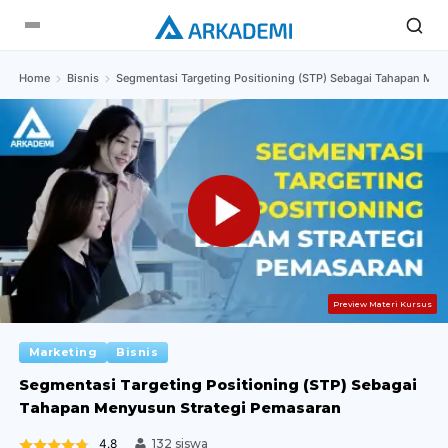
Home
Bisnis
Segmentasi Targeting Positioning (STP) Sebagai Tahapan Men
Preview Materi Kursus
Marketing
Bisnis
Segmentasi Targeting Positioning (STP) Sebagai
Tahapan Menyusun Strategi Pemasaran
4.8
132 siswa