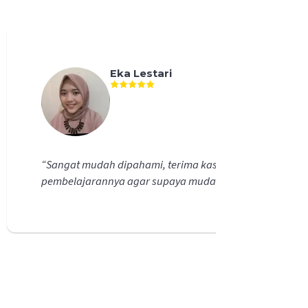
Eka Lestari
“
Sangat mudah dipahami, terima kasih kepada mentor
pembelajarannya agar supaya mudah dimengerti.
”