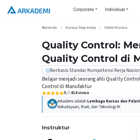
Corporate
Individual
Beranda
Kursus Siap Kerja
Detail Kursus
Quality Control: M
Quality Control di
Berbasis Standar Kompetensi Kerja Nasion
Belajar menjadi seorang ahli Quality Contr
Control di Manufaktur
5
414
siswa
Arkademi adalah
Lembaga Kursus dan Pelati
Kebudayaan, Riset, dan Teknologi RI
Instruktur