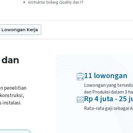
instruktur bidang Quality dan IT
Lowongan Kerja
i dan
11
lowongan
Lowongan yang tersedia
n penelitian
dan Produksi
dalam 3 ha
konstruksi,
Rp
4
juta -
25
j
instalasi.
Rata-rata gaji sebagai
A