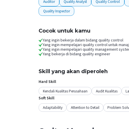
Auditor
Quality Analyst
Quality Control
Quality Inspector
Cocok untuk kamu
Yang ingin bekerja dalam bidang quality control
Yang ingin mempelajari quality control untuk mana
Yang ingin mempelajari quality management syst
Yang bekerja di bidang quality engineer
Skill yang akan diperoleh
Hard Skill
Kendali Kualitas Perusahaan
Audit Kualitas
L
Soft Skill
Adaptability
Attention to Detail
Problem Solv