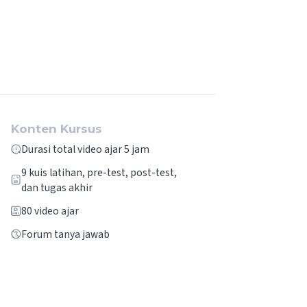
Konten Kursus
Durasi total video ajar 5 jam
9
kuis latihan, pre-test, post-test,
dan tugas akhir
80
video ajar
Forum tanya jawab