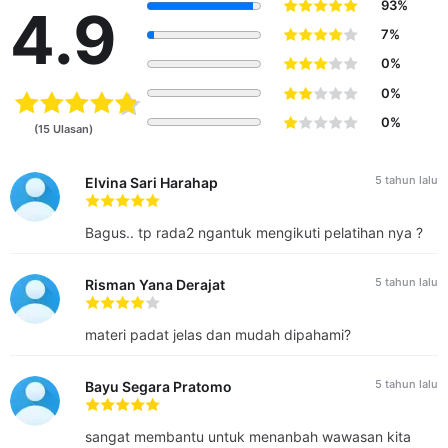
93%
4.9
7%
0%
0%
0%
(15 Ulasan)
5 tahun lalu
Elvina Sari Harahap
Bagus.. tp rada2 ngantuk mengikuti pelatihan nya ?
5 tahun lalu
Risman Yana Derajat
materi padat jelas dan mudah dipahami?
5 tahun lalu
Bayu Segara Pratomo
sangat membantu untuk menanbah wawasan kita