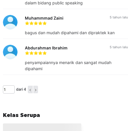
dalam bidang public speaking
5 tahun lalu
[sc name="sertifikatdll" totalhari="60" ] Kelas ini disampaikan
Muhammmad Zaini
oleh pengajar yang telah berpengalaman mengajar public
speaking selama 5 tahun. Hingga saat ini, beliau telah
bagus dan mudah dipahami dan dipraktek kan
mengajar lebih dari ratusan peserta ajar dari berbagai
kalangan usia dan bidang pekerjaan. Beliau juga telah teruji
5 tahun lalu
Abdurahman Ibrahim
oleh BNSP RI pada berbagai kompetensi dalam bidang
metodologi pelatihan dan jasa pendidikan.
Dilantern
adalah
penyampaiannya menarik dan sangat mudah
perusahaan konsultan manajemen yang dimiliki oleh PT.
dipahami
Mitra Strategi Pratama yang mendedikasikan komitmen
penuh untuk menyediakan layanan konsultasi manajemen
(strategy advising), aneka survei (performance metrics),
pelatihan manajemen (executive learning), seleksi karyawan
dari 4
(talent acquisition), asesmen karyawan (professional
assessment), dan layanan terkait lainnya kepada para klien
dari berbagai perusahaan, organisasi, dan industri. Kredo
Dilantern adalah karyawan merupakan harta yang tak
Kelas Serupa
ternilai harganya (“Your People, Your Treasure”). Keahlian
(expertise), pola pikir bertumbuh (growth mindset), dan