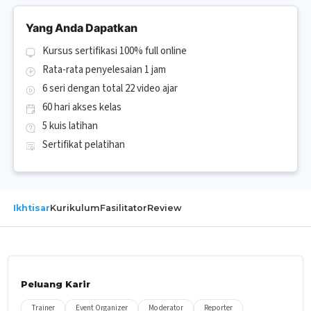
Yang Anda Dapatkan
Kursus sertifikasi 100% full online
Rata-rata penyelesaian 1 jam
6 seri dengan total 22 video ajar
60 hari akses kelas
5 kuis latihan
Sertifikat pelatihan
Ikhtisar
Kurikulum
Fasilitator
Review
Peluang Karir
Trainer
Event Organizer
Moderator
Reporter