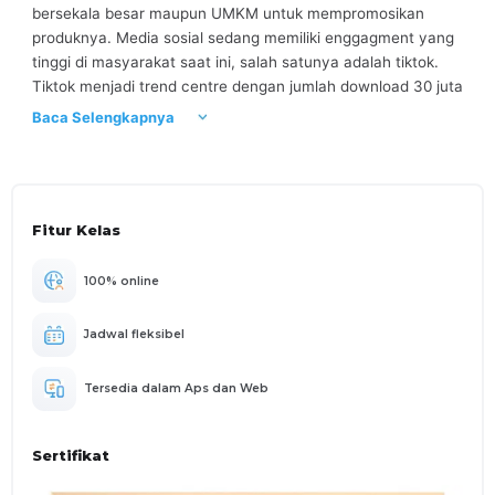
bersekala besar maupun UMKM untuk mempromosikan
produknya. Media sosial sedang memiliki enggagment yang
tinggi di masyarakat saat ini, salah satunya adalah tiktok.
Tiktok menjadi trend centre dengan jumlah download 30 juta
pengguna di indonesia pada tahun 2020. Berbagai macam
Baca Selengkapnya
konten dapat di temukan bahkan tiktok dapat menjadi
platform promosi tanpa harus mengeluarkan biaya besar
dan bisa juga gratis untuk memperkenalkan produknya.
Gimana, Anda masih ingin menjadi penonton saja atau ingin
Fitur Kelas
menjadi content creator untuk mempekenalkan bisnis anda
di media sosial.
100% online
Jadwal fleksibel
Tersedia dalam Aps dan Web
Sertifikat