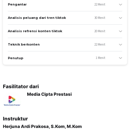
22 Menit
Pengantar
30 Menit
Analisis peluang dari tren tiktok
20 Menit
Analisis refrensi konten tiktok
22 Menit
Teknik berkonten
1 Menit
Penutup
TUJUAN PEMBELAJARAN
Menggali peluang promosi bisnis di aplikasi TikTok
Menjadikan TikTok ladang promosi bisnis yang sangat
Fasilitator dari
tepat untuk pebisnis pemula maupun yang sudah
eksis
Media Cipta Prestasi
Mempelajari teknik membuat konten promosi di TikTok
YANG AKAN SISWA PELAJARI
Analisis Peluang & Trend tiktok
Instruktur
Analisis Refrensi kontent tiktok
Herjuna Ardi Prakosa, S.Kom, M.Kom
Target Pasar dalam kontent tiktok