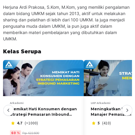
Teknik Berkonten
Herjuna Ardi Prakosa, S.Kom, M.Kom, yang memiliki pengalaman
Hal-hal mengenai endorse
dalam bidang UMKM sejak tahun 2013, aktif untuk melakukan
sharing dan pelatihan di lebih dari 100 UMKM. Ia juga menjadi
UNTUK SIAPA KELAS INI
pengusaha muda dalam UMKM, ia pun juga aktif dalam
UMKM
memberikan materi pembelajaran yang dibutuhkan dalam
Pengusaha Muda
UMKM.
Umum
Periklanan
Kelas Serupa
Usaha yang ingin melakukan rebranding
DURASI AKSES MASUK KE KELAS
Siswa akan mendapatkan akses masuk kelas selama 30
Hari
TENTANG LEMBAGA & PENGAJAR
PT. Media Cipta Prestasi
telah memiliki pengalaman sejak
Arkademi
LKP Arkademi
tahun 2015 di bidang pendidikan karakter, life skills dan
Memikat Hati Konsumen dengan
Meningkatkan Penjua
training corporate. Kami memiliki pengajar yang
Strategi Pemasaran Inbound
Manajer Pemasaran
berpengalaman di bidangnya dan para pengajar melakukan
Marketing
4.7
(>1000)
5
(410)
pembelajaran dengan pendekatan psikologi disetiap
pelatihan dan event. Kami juga hadir untuk menjawab
60
%
Rp. 622.500