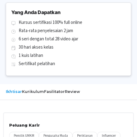
Yang Anda Dapatkan
Kursus sertifikasi 100% full online
Rata-rata penyelesaian 2 jam
6 seri dengan total 28 video ajar
30 hari akses kelas
1 kuis latihan
Sertifikat pelatihan
Ikhtisar
Kurikulum
Fasilitator
Review
Peluang Karir
Pemilik UMKM
Pengusaha Muda
Periklanan
Influencer