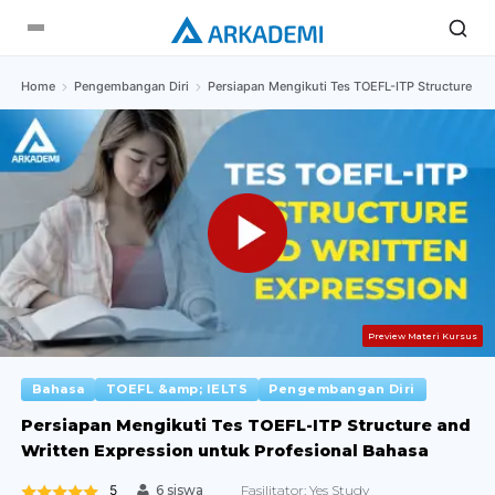
Home
Pengembangan Diri
Persiapan Mengikuti Tes TOEFL-ITP Structure an
Preview Materi Kursus
Bahasa
TOEFL &amp; IELTS
Pengembangan Diri
Persiapan Mengikuti Tes TOEFL-ITP Structure and
Written Expression untuk Profesional Bahasa
5
Fasilitator:
Yes Study
6 siswa