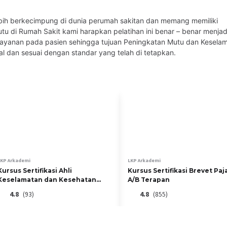
ebih berkecimpung di dunia perumah sakitan dan memang memiliki
di Rumah Sakit kami harapkan pelatihan ini benar – benar menjadi
as selama 30 hari.
ayanan pada pasien sehingga tujuan Peningkatan Mutu dan Kesela
al dan sesuai dengan standar yang telah di tetapkan.
M khusus perumah sakitan memang selalu membuat formula diklat ter
 perlu segera dibuatkan pelatihanya guna meningkatkan skill, knowl
nsentrasi pada pelatihan - pelatihan khusus yang mungkin lembaga l
ainer/Pengajar yang sudah 15 tahun lebih berkecimpung di dunia pe
ebagai QMR dan Manajer Mutu di Rumah Sakit kami harapkan pelatih
h NAKES yang memberikan pelayanan pada pasien sehingga tujuan
bisa tercapai dengan baik, maksimal dan sesuai dengan standar yang
LKP Arkademi
LKP Arkademi
Kursus Sertifikasi Ahli
Kursus Sertifikasi Brevet Paj
Keselamatan dan Kesehatan
A/B Terapan
Kerja (K3) Bidang Konstruksi
4.8
(93)
4.8
(855)
60
%
Rp. 1.122.500
Rp 449.000
+
22450
Rp 549.000
+
2