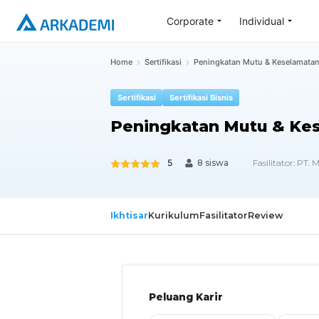
Corporate
Individual
Home
Sertifikasi
Peningkatan Mutu & Keselamatan
Sertifikasi
Sertifikasi Bisnis
Peningkatan Mutu & Kes
5
Fasilitator:
PT. M
8 siswa
Ikhtisar
Kurikulum
Fasilitator
Review
Peluang Karir