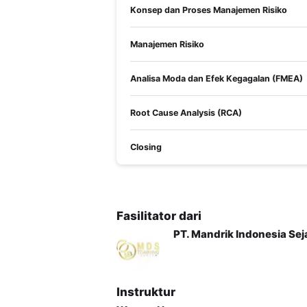
PMKP 5 – Rumah Sakit memilih dan m
Konsep dan Proses Manajemen Risiko
dan indikator-indikator berdasarkan p
PMKP 6 – Setiap Unit kerja di Rumah
Manajemen Risiko
mengukur mutu unit kerja
PMKP 7 – Pengumpulan data merupa
dan manajemen RS lebih baik
Analisa Moda dan Efek Kegagalan (FMEA)
PMKP 8 – Rumah Sakit mempunyai Regu
perubahan dan data yang akan dipubl
Root Cause Analysis (RCA)
validasi data
PMKP 9 – Rumah Sakit menetapkan si
PMKP 10 – Ada pengukuran dan eval
Closing
PMKP 11 – PMKP dicapai dan dipert
PMKP 12 – Program Manajemen Risiko
cedera dan mengurangi risiko lain t
UNTUK SIAPA KELAS INI
Fasilitator dari
Ketua dan anggota team PMKP Ruma
PT. Mandrik Indonesia Sej
Divisi pelayanan dan K3
Divisi umum dan Customer Service
Staff dan Direksi
Koordinator Dokter
Instruktur
Kepala Perawat