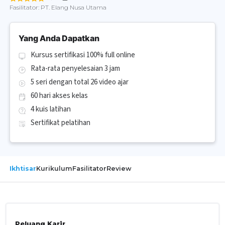
Fasilitator:
PT. Elang Nusa Utama
Yang Anda Dapatkan
Kursus sertifikasi 100% full online
Rata-rata penyelesaian 3 jam
5 seri dengan total 26 video ajar
60 hari akses kelas
4 kuis latihan
Sertifikat pelatihan
Ikhtisar
Kurikulum
Fasilitator
Review
Peluang Karir