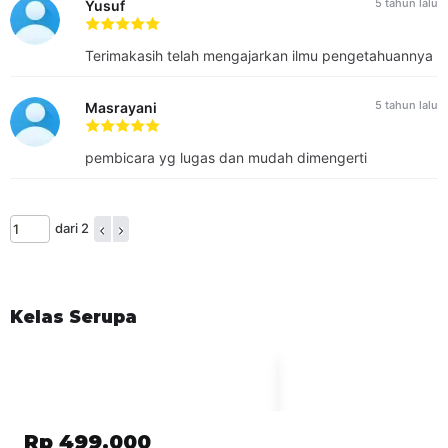
5 tahun lalu
Yusuf
Pre-test pada setiap modul dan post-test di akhir pelatihan.
Dibutuhkan nilai minimal 60 untuk lulus pada pelatihan ini.
Terimakasih telah mengajarkan ilmu pengetahuannya
DURASI AKSES
Siswa mendapatkan akses masuk ke kelas selama 60 hari.
5 tahun lalu
Masrayani
TENTANG PENGAJAR
PT Elang Nusa Utama (ENU)
telah memberikan solusi yang
pembicara yg lugas dan mudah dimengerti
mendukung proses transformasi digital untuk klien-klien
kami selama lebih dari 5 (lima) tahun dan dengan secara
konsisten menyediakan produk dan solusi TI seperti
dari 2
pembuatan dan pengelolaan website, pembuatan aplikasi
berbasis web, pengembangan aplikasi lainya, layanan
konsultasi dan pelatihan terkait kemanan informasi dan
sistem manajemen berbasis SNI ISO/IEC 27001. Stefanus
Kelas Serupa
Theodore Nadjari, S.Kom, CISSP, ISO/IEC 27001 LI saat ini
menjabat sebagai Training Div. Head di PT. Elang Nusa
Utama memiliki kompetensi dibidang PECB ISO/27001 LI.
Rp 499.000