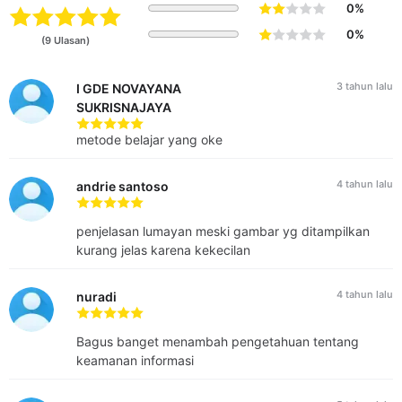
0%
0%
(9 Ulasan)
3 tahun lalu
I GDE NOVAYANA
SUKRISNAJAYA
metode belajar yang oke
SERTIFIKAT KELULUSAN
Pelatihan ini berstandar nasional. Siswa yang
4 tahun lalu
andrie santoso
menyelesaikan seluruh materi pelatihan dan lulus pada post-
test akan mendapatkan tanda kelulusan berupa sertifikat
penjelasan lumayan meski gambar yg ditampilkan
elektronik.
kurang jelas karena kekecilan
METODE AJAR
Self-paced Learning dengan Pre-Test pada setiap
4 tahun lalu
nuradi
modul dan Post-Test pada akhir kelas untuk menguji
pemahaman materi.
Bagus banget menambah pengetahuan tentang
Video ajar berdurasi rata-rata 10 menit/video.
keamanan informasi
Slide materi PDF.
EVALUASI