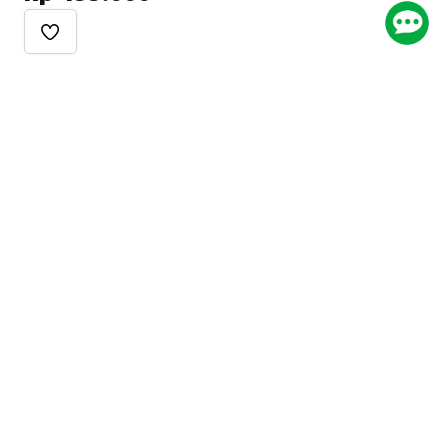
LKP Arkademi
LKP Arkademi
Kursus Sertifikasi Ahli
Kursus Sertifikasi Ahli
Keselamatan dan Kesehatan
Keselamatan dan Ke
Kerja (K3) Umum
Kerja (K3) Bidang Kon
4.9
(665)
4.8
(93)
60
%
Rp. 1.122.500
Rp 499.000
+
24950
Rp 449.000
Kategori Populer
Sertifikasi
Standar ISO
Keuangan
Bisnis
Keselamatan Kerja