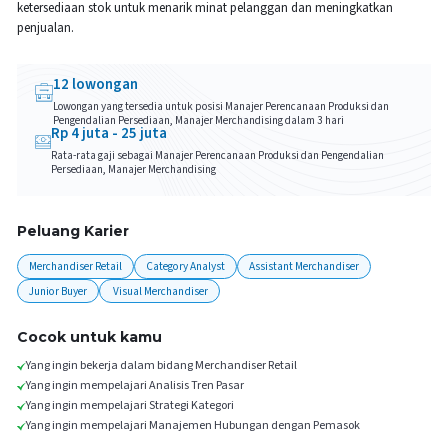
ketersediaan stok untuk menarik minat pelanggan dan meningkatkan
penjualan.
12
lowongan
Lowongan yang tersedia untuk posisi
Manajer Perencanaan Produksi dan
Pengendalian Persediaan, Manajer Merchandising
dalam 3 hari
Rp
4
juta -
25
juta
Rata-rata gaji sebagai
Manajer Perencanaan Produksi dan Pengendalian
Persediaan, Manajer Merchandising
Peluang Karier
Merchandiser Retail
Category Analyst
Assistant Merchandiser
Junior Buyer
Visual Merchandiser
Cocok untuk kamu
Yang ingin bekerja dalam bidang Merchandiser Retail
Yang ingin mempelajari Analisis Tren Pasar
Yang ingin mempelajari Strategi Kategori
Yang ingin mempelajari Manajemen Hubungan dengan Pemasok