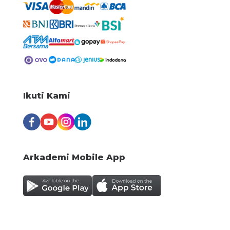
Maintenance Officer
negotiable
Waste4Change
Bekasi Kota
Centralized Product Development
Officer
negotiable
Ikuti Kami
Astro Technologies Indonesia
West Jakarta
Arkademi Mobile App