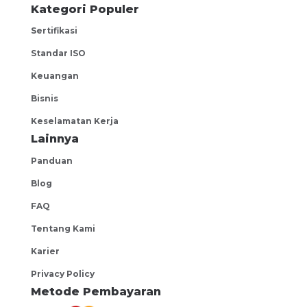
Kategori Populer
Kompas Gramedia
Sertifikasi
Semarang Regency
Standar ISO
Operator Produksi Makanan
Keuangan
negotiable
Bisnis
Ganesha Work
Karawang
Keselamatan Kerja
Lainnya
Accounting Manager
negotiable
Panduan
Blog
PT. Mulia Empat Satu
Surabaya
FAQ
Hub QC Senior Supervisor
Tentang Kami
negotiable
Karier
Astro Technologies Indonesia
Privacy Policy
West Jakarta
Metode Pembayaran