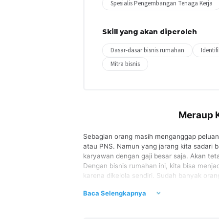
Spesialis Pengembangan Tenaga Kerja
Skill yang akan diperoleh
Dasar-dasar bisnis rumahan
Identif
Mitra bisnis
Meraup K
Sebagian orang masih menganggap peluang 
atau PNS. Namun yang jarang kita sadari 
karyawan dengan gaji besar saja. Akan teta
Dengan bisnis rumahan ini, kita bisa menja
karena dikelola sendiri. Sudah banyak o
warung nasi, depot isi ulang air, bimbing
Baca Selengkapnya
menyadari hal ini. Pada kelas ini kita a
keuntungan melalui bisnis rumahan.