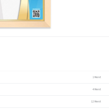
1 Menit
4 Menit
12 Menit
 bisnis rumahan