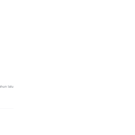
uhan
an
ahun lalu
i 5