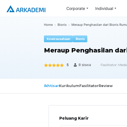
Corporate
Individual
Home
Bisnis
Meraup Penghasilan dari Bisnis Rum
Kewirausahaan
Bisnis
Meraup Penghasilan dar
5
Fasilitator:
Media
8 siswa
Ikhtisar
Kurikulum
Fasilitator
Review
Peluang Karir