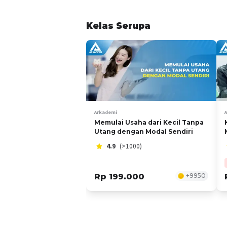
Kelas Serupa
Arkademi
Memulai Usaha dari Kecil Tanpa
Utang dengan Modal Sendiri
4.9
(>1000)
Rp 199.000
+
9950