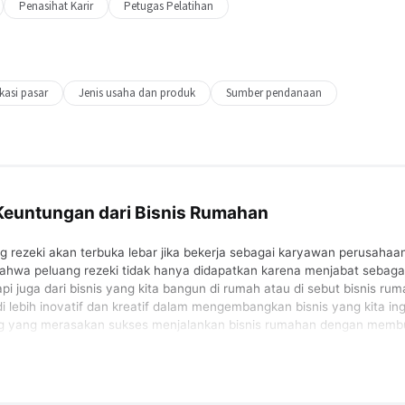
Penasihat Karir
Petugas Pelatihan
ikasi pasar
Jenis usaha dan produk
Sumber pendanaan
euntungan dari Bisnis Rumahan
rezeki akan terbuka lebar jika bekerja sebagai karyawan perusahaa
bahwa peluang rezeki tidak hanya didapatkan karena menjabat sebaga
pi juga dari bisnis yang kita bangun di rumah atau di sebut bisnis ru
di lebih inovatif dan kreatif dalam mengembangkan bisnis yang kita in
rang yang merasakan sukses menjalankan bisnis rumahan dengan mem
an belajar dan lain sebagainya. Namun sayangnya sebagian orang belum
kan sama-sama mempelajari bagaimana memanfaatkan peluang dalam me