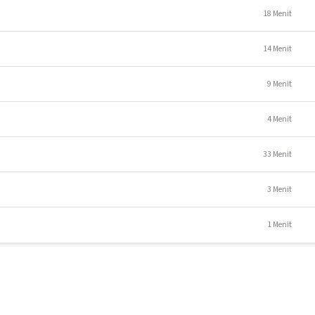
erbisnis di rumah
18 Menit
nis rumahan
14 Menit
la bisnis dari rumah
9 Menit
n
4 Menit
33 Menit
3 Menit
1 Menit
isnis
rkembang
usaha