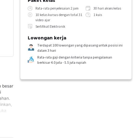
Paket kelas
Rata-rata penyelesaian 2 jam
30 hari akses kelas
10 kelas kursus dengan total 31
1 kuis
video ajar
Sertifikat Elektronik
Lowongan kerja
Terdapat 100 lowongan yang dipasang untuk posisi ini
dalam 3 hari
Rata-rata gaji dengan kriteria tanpa pengalaman
berkisar 4.0 juta - 5.5 juta rupiah
n besar
i
mahan.
ginkan,
buka
raih