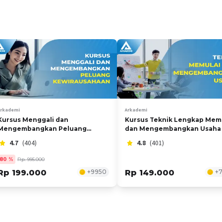
Arkademi
Arkademi
Kursus Menggali dan
Kursus Teknik Lengkap Mem
Mengembangkan Peluang
dan Mengembangkan Usaha
Kewirausahaan
4.7
(404)
4.8
(401)
80
%
Rp. 995.000
Rp 199.000
+
9950
Rp 149.000
+