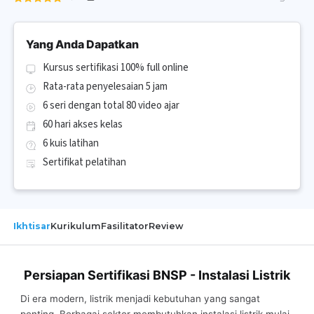
Yang Anda Dapatkan
Kursus sertifikasi 100% full online
Rata-rata penyelesaian 5 jam
6 seri dengan total 80 video ajar
60 hari akses kelas
6 kuis latihan
Sertifikat pelatihan
Ikhtisar
Kurikulum
Fasilitator
Review
Persiapan Sertifikasi BNSP - Instalasi Listrik
Di era modern, listrik menjadi kebutuhan yang sangat
penting. Berbagai sektor membutuhkan instalasi listrik mulai