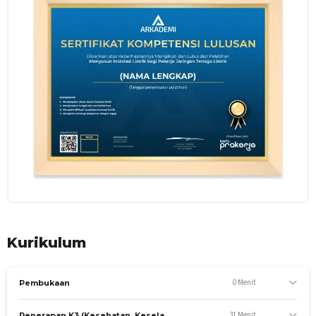
melalui dasar-dasar instalasi listrik, mempelajari fungsi
berbagai peralatan listrik, dan pemasangan instalasi listrik
pada bangunan.
TUJUAN KHUSUS
Menjelaskan dasar-dasar instalasi listrik
Menjelaskan fungsi alat-alat kelistrikan
Mengidentifikasi rangkaian instalasi listrik
Mengelola strategi pelayanan dengan sigap
ASPEK KOMPETENSI
A. Pengetahuan
Kompetensi yang dinilai
Menjelaskan dasar-dasar instalasi listrik
Menjelaskan fungsi alat-alat kelistrikan
Kurikulum
Materi yang diajar
Instalasi Listrik Bangunan
0 Menit
Pembukaan
B. Keterampilan
31 Menit
Penerapan K3 (Kesehatan, Keselamatan dan Kesejahtaraan Kerja) dalam Kelistrikan