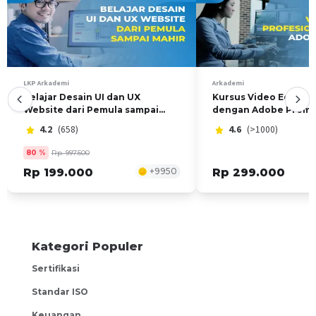
mahasiswa di bidang kelistrikan.
SASARAN KOMPETENSI
Pelatihan ini ditujukan kepada pekerja di bidang kelistrikan
terutama Pekerja Jaringan Tenaga Listrik.
LKP Arkademi
Arkademi
Belajar Desain UI dan UX
Kursus Video Editor 
Website dari Pemula sampai
dengan Adobe Premi
Mahir
4.2
(658)
4.6
(>1000)
80
%
Rp. 997.500
Rp 199.000
+
9950
Rp 299.000
Kategori Populer
Sertifikasi
Standar ISO
Keuangan