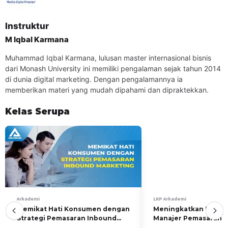
KELOMPOK SASARAN PELATIHAN
Pelatihan ini dapat diikuti oleh peserta Mahasiswa
Instruktur
khususnya jurusan Ekonomika dan Bisnis, pekerja dalam
M Iqbal Karmana
bidang sales dan marketing, pemilik UMKM, ataupun
golongan umum yang memiliki keinginan untuk belajar digital
Muhammad Iqbal Karmana, lulusan master internasional bisnis
dari Monash University ini memiliki pengalaman sejak tahun 2014
marketing.
di dunia digital marketing. Dengan pengalamannya ia
PELUANG ATAS KOMPETENSI PELATIHAN
memberikan materi yang mudah dipahami dan dipraktekkan.
Pelatihan ini ditujukan pada pekerja bidang sales dan
marketing sebagai seorang ahli, spesialis, maupun
Kelas Serupa
profesional, spesialis periklanan, serta pemilik usaha atau
UMKM
Arkademi
LKP Arkademi
Memikat Hati Konsumen dengan
Meningkatkan Penjua
Strategi Pemasaran Inbound
Manajer Pemasaran
Marketing