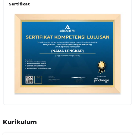
Sertifikat
Peserta mampu menjelaskan dasar-dasar digital marketing
secara benar.
TUJUAN KHUSUS
Menjelaskan dasar digital marketing
Menyebutkan jenis digital marketing
Menentukan jenis digital marketing
Membuat social media marketing
Memilih jenis digital marketing dengan andal
ASPEK KOMPETENSI
A. Pengetahuan
Kompetensi yang dinilai
Menjelaskan dasar digital marketing
Menyebutkan jenis digital marketing
Menentukan jenis digital marketing
Materi yang diajar
Kurikulum
Pengantar
Jenis-Jenis Digital Marketing