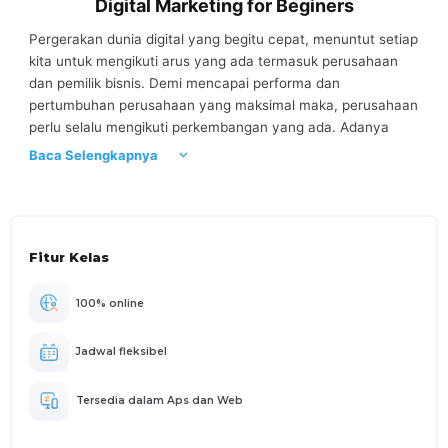
Digital Marketing for Beginers
Pergerakan dunia digital yang begitu cepat, menuntut setiap
kita untuk mengikuti arus yang ada termasuk perusahaan
dan pemilik bisnis. Demi mencapai performa dan
pertumbuhan perusahaan yang maksimal maka, perusahaan
perlu selalu mengikuti perkembangan yang ada. Adanya
perkembangan teknologi, menyebabkan beberapa
Baca Selengkapnya
pergeseran dalam dunia marketing, yaitu dari konvensional
menjadi digital. Beberapa kelebihan dalam digital marketing
ialah, konsumen dapat lebih mudah terhubung dengan
perusahaan, dapat memperluas pasar, menekan biaya
Fitur Kelas
marketing konvensional yang cenderung besar, serta
menjadikan perusahaan lebih kompetitif di era digital ini.
Berdasarkan berbagai manfaat dari teknologi digital ini,
100% online
maka perusahaan perlu mempelajari mengenai digital
marketing dalam bidang industri. Pelatihan ini membantu
Jadwal fleksibel
Anda untuk mempelajari lebih dalam mengenai dasar-dasar
industri digital marketing ini serta terdapat pula praktik
Tersedia dalam Aps dan Web
penerapannya.
TUJUAN UMUM