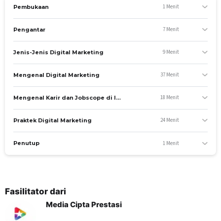
1 Menit
Pembukaan
B. Keterampilan
7 Menit
Pengantar
Kompetensi yang dinilai
Membuat social media marketing
9 Menit
Jenis-Jenis Digital Marketing
Materi yang diajar
Praktek Digital Marketing
37 Menit
Mengenal Digital Marketing
Mengenal Digital Marketing
18 Menit
Mengenal Karir dan Jobscope di Industri Digital Marketing
C. Sikap
24 Menit
Praktek Digital Marketing
Kompetensi yang dinilai
Memilih jenis digital marketing
1 Menit
Penutup
Materi yang diajar
Jenis-Jenis Digital Marketing
SESI KONSULTASI
Fasilitator dari
Setiap Senin, Jam 09.00 – 10.00 WIB (
materi dan
Media Cipta Prestasi
tautan sesi konsultasi tersedia di dalam kelas
pelatihan
)