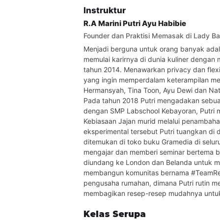
Instruktur
R.A Marini Putri Ayu Habibie
Founder dan Praktisi Memasak di Lady B
Menjadi berguna untuk orang banyak adala
memulai karirnya di dunia kuliner dengan
tahun 2014. Menawarkan privacy dan flexi
yang ingin memperdalam keterampilan mema
Hermansyah, Tina Toon, Ayu Dewi dan Nata
Pada tahun 2018 Putri mengadakan sebuah
dengan SMP Labschool Kebayoran, Putri m
Kebiasaan Jajan murid melalui penambahan 
eksperimental tersebut Putri tuangkan di 
ditemukan di toko buku Gramedia di seluruh
mengajar dan memberi seminar bertema bis
diundang ke London dan Belanda untuk me
membangun komunitas bernama #TeamRecoo
pengusaha rumahan, dimana Putri rutin mem
membagikan resep-resep mudahnya untuk 
Kelas Serupa