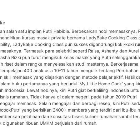
ake
h salah satu impian Putri Habibie. Berbekalkan hobi memasaknya, P
 mendirikan kursus masak private bernama LadyBake Cooking Class 
bility, LadyBake Cooking Class pun sukses digandrungi koki-koki r
saknya. Termasuk para selebriti seperti Raisa, Ashanty dan Aurel
sha Rizki pun turut mengikuti kelas masak yang Putri selenggaraka
 riset dalam rangka menyelesaikan studi masternya. Berkerjasama
empelajari 400 anak usia 10-11 tahun mengulik tentang Perubahan
skill memasak yang diajarkan dengan metode belajar aktif. Hasil dar
dalam buku pertamanya yang berjudul ‘My Little Home Cook’ yang kin
 Indonesia. Lewat hobinya, kini Putri giat berkeliling Indonesia untu
nis rumahan. Tidak hanya di dalam negeri, pada tahun 2019 Putri
ngajar memasak. Selain mengajar dan berbagi resep, kini Putri se
kPutri yang berisikan 2400+ members yang terdiri dari ibu-ibu 
berikan pelatihan dan konsultasi bisnis kuliner rumahan sambil ter
digunakan ribuan UMKM berjualan dari rumah.