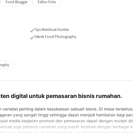
Food Blogger
Editor Foto
Tips Membuat Konten
Teknik Food Photography
raphy
en digital untuk pemasaran bisnis rumahan.
ariabel penting dalam kesuksesan sebuah bisnis. Di masa terdahul
garan yang sangat tinggi sehingga dapat menjadi hambatan bagi par
osial media kegiatan promosi dan pemasaran dapat dengan mudah di
banyak juga pebisnis rumahan yang masih terjebak dengan berbagai k
tal yang menarik, mulai dari membuat visualisasi hingga narasi yang 