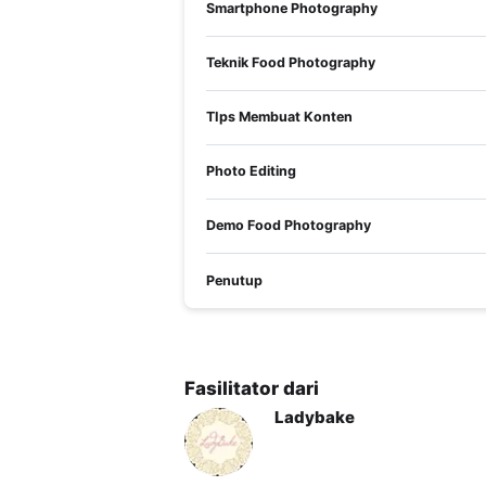
Smartphone Photography
Setiap Sabtu, Jam 09:00 - 10.00 bersama 
KELOMPOK SASARAN PELATIHAN
Teknik Food Photography
Pelatihan ini dapat diikuti oleh peserta 
memiliki smartphone. Tingkat kesulitan pe
TIps Membuat Konten
PELUANG ATAS KOMPETENSI PELATIHA
Pelatihan ini ditujukan untuk para food 
Photo Editing
membutuhkan pengetahuan untuk membang
nantinya memliki pemahaman dan pandang
Demo Food Photography
Penutup
Fasilitator dari
Ladybake