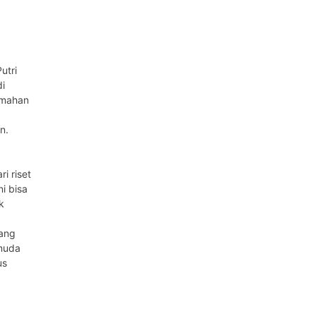
utri
di
umahan
n.
i riset
i bisa
k
dang
muda
us