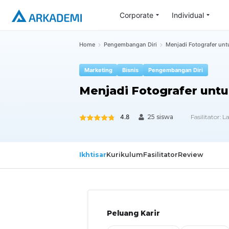
Corporate
Individual
Home
Pengembangan Diri
Menjadi Fotografer un
Marketing
Bisnis
Pengembangan Diri
Menjadi Fotografer unt
4.8
Fasilitator:
L
25 siswa
Ikhtisar
Kurikulum
Fasilitator
Review
Peluang Karir