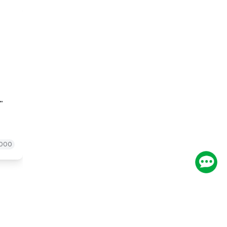
ampaui
usan
000
kan dua
ihat
lkan
Ikuti Kami