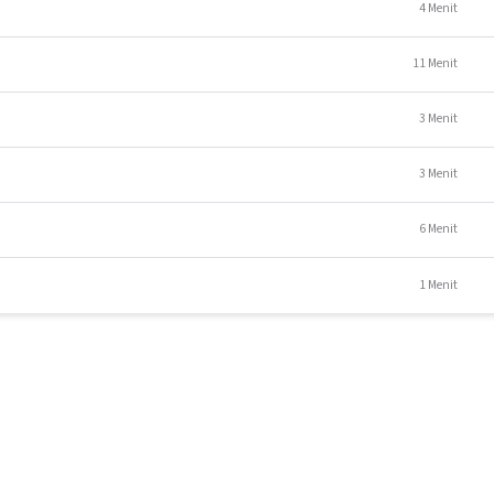
4 Menit
Putri Habibie
11 Menit
yang sudah pernah belajar fotografi dasar. Minimal pendidikan SMA, d
latihan ini adalah tingkat pemula/tingkat dasar.
3 Menit
N
photography atau peserta yang sedang menjalankan bisnis rumahan d
3 Menit
un konten digital dalam memasarkan bisnisnya, sehingga siswa
an mengenai kegiatan pemasaran dan promosi di social media.
6 Menit
1 Menit