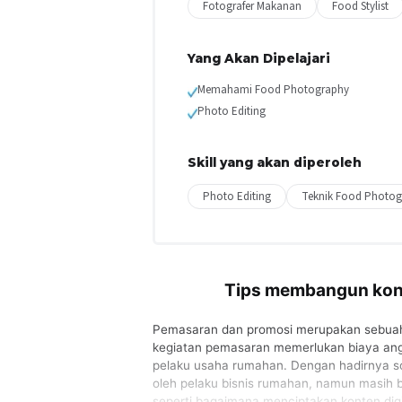
Fotografer Makanan
Food Stylist
Yang Akan Dipelajari
Memahami Food Photography
Photo Editing
Skill yang akan diperoleh
Photo Editing
Teknik Food Photog
Tips membangun kont
Pemasaran dan promosi merupakan sebuah v
kegiatan pemasaran memerlukan biaya ang
pelaku usaha rumahan. Dengan hadirnya s
oleh pelaku bisnis rumahan, namun masih 
seperti bagaimana menciptakan konten digi