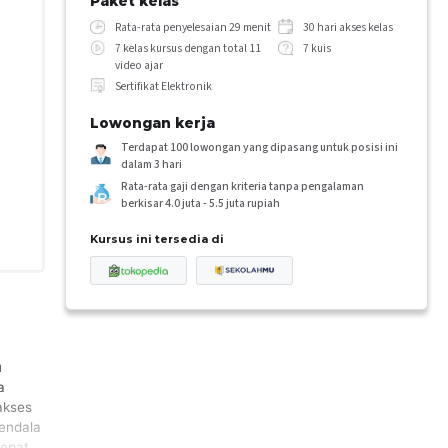
Paket kelas
Rata-rata penyelesaian 29 menit
30 hari akses kelas
7 kelas kursus dengan total 11
7 kuis
video ajar
Sertifikat Elektronik
Lowongan kerja
Terdapat 100 lowongan yang dipasang untuk posisi ini
dalam 3 hari
Rata-rata gaji dengan kriteria tanpa pengalaman
berkisar 4.0 juta - 5.5 juta rupiah
Kursus ini tersedia di
u
a
akses
endala
tepat