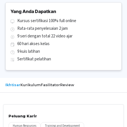
Yang Anda Dapatkan
Kursus sertifikasi 100% full online
Rata-rata penyelesaian 2 jam
9 seri dengan total 22 video ajar
60 hari akses kelas
9 kuis latihan
Sertifikat pelatihan
Ikhtisar
Kurikulum
Fasilitator
Review
Peluang Karir
Human Resources
Training and Development