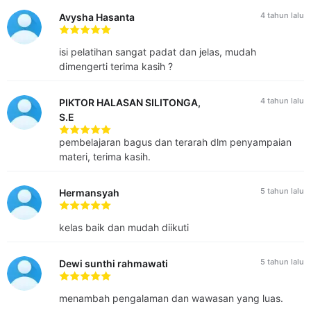
menyelesaikan seluruh materi pelatihan dan lulus pada post-
4 tahun lalu
test akan mendapatkan tanda kelulusan berupa sertifikat
Avysha Hasanta
elektronik.
isi pelatihan sangat padat dan jelas, mudah
METODE AJAR
dimengerti terima kasih ?
Self-paced Learning dengan Pre-Test pada setiap
modul dan Post-Test pada akhir kelas untuk menguji
pemahaman materi.
4 tahun lalu
PIKTOR HALASAN SILITONGA,
Video ajar berdurasi rata-rata 10 menit/video.
S.E
Slide materi PDF.
pembelajaran bagus dan terarah dlm penyampaian
EVALUASI
materi, terima kasih.
Pre-test pada setiap modul dan post-test di akhir pelatihan.
Dibutuhkan nilai minimal 60 untuk lulus pada pelatihan ini.
5 tahun lalu
Hermansyah
DURASI AKSES
Siswa mendapatkan akses masuk ke kelas selama 60 hari.
kelas baik dan mudah diikuti
TENTANG PENGAJAR
5 tahun lalu
Dewi sunthi rahmawati
Kelas ini disampaikan oleh pengajar yang telah berkarir
sebagai profesional lebih dari 15 tahun dalam bidang
Penjualan, Pelatihan, SDM, dan Konsultasi Manajemen di
menambah pengalaman dan wawasan yang luas.
berbagai industri dan perusahaan, baik nasional maupun