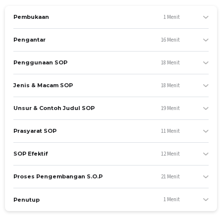
Kepala Bagian, Pimpinan, HRD, System Audit, Semua Orang
1 Menit
Pembukaan
PELUANG ATAS KOMPETENSI PELATIHAN
Pelatihan ini ditunjukan kepada peserta yang akan atau
16 Menit
Pengantar
sedang menjadi HRD atau pimpinan pada sebuah
organisasi/atau perusahaan dan membutuhkan
18 Menit
Penggunaan SOP
pembelajaran mengenai pembuatan SOP yang terus maju
dan sedang berkembang, sehingga siswa memiliki
18 Menit
Jenis & Macam SOP
keterampilan secara praktis dan sistematis dalam
mengembangkan SOP.
19 Menit
Unsur & Contoh Judul SOP
11 Menit
Prasyarat SOP
12 Menit
SOP Efektif
21 Menit
Proses Pengembangan S.O.P
1 Menit
Penutup