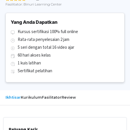
Fasilitator:
Binuri Learning Center
Yang Anda Dapatkan
Kursus sertifikasi 100% full online
Rata-rata penyelesaian 2 jam
5 seri dengan total 16 video ajar
60 hari akses kelas
1 kuis latihan
Sertifikat pelatihan
Ikhtisar
Kurikulum
Fasilitator
Review
Peluang Karir