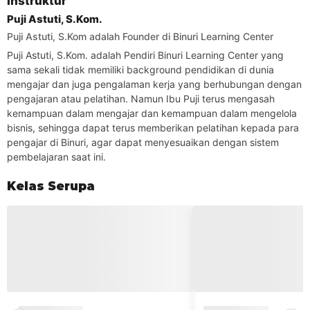
Instruktur
Materi yang diajar
Puji Astuti, S.Kom.
Mengembangkan Usaha
Puji Astuti, S.Kom adalah Founder di Binuri Learning Center
Evaluasi Manajemen Bag.1
Puji Astuti, S.Kom. adalah Pendiri Binuri Learning Center yang
Evaluasi Manajemen Bag.2
sama sekali tidak memiliki background pendidikan di dunia
mengajar dan juga pengalaman kerja yang berhubungan dengan
C. Sikap
pengajaran atau pelatihan. Namun Ibu Puji terus mengasah
kemampuan dalam mengajar dan kemampuan dalam mengelola
Kompetensi yang dinilai
bisnis, sehingga dapat terus memberikan pelatihan kepada para
Mengelola Sumber Daya Manusia
pengajar di Binuri, agar dapat menyesuaikan dengan sistem
pembelajaran saat ini.
Materi yang diajar
Sumber Daya Manusia (SDM) Bag.1
Kelas Serupa
Sumber Daya Manusia (SDM) Bag.2
SESI KONSULTASI
Setiap Senin, Jam 09:00 - 10.00
Kelompok Sasaran Pelatihan
Pelatihan ini dapat diikuti oleh peserta yang memiliki
ketertarikan untuk bekerja dalam bidang pendidikan
khususnya sebagai pengajar, tutor, guru, guru kursus, guru
Arkademi
Arkademi