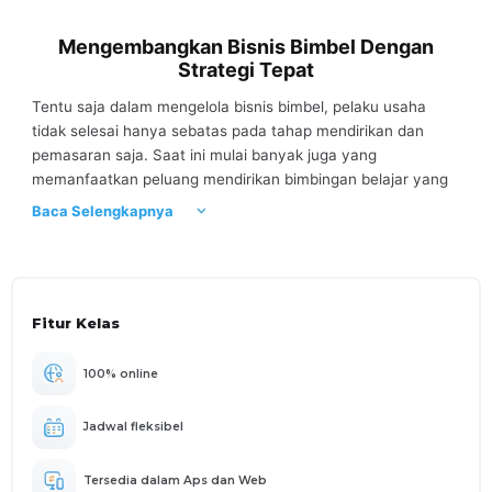
Mengembangkan Bisnis Bimbel Dengan
Strategi Tepat
Tentu saja dalam mengelola bisnis bimbel, pelaku usaha
tidak selesai hanya sebatas pada tahap mendirikan dan
pemasaran saja. Saat ini mulai banyak juga yang
memanfaatkan peluang mendirikan bimbingan belajar yang
membuat persaingan bisnis bimbel semakin ketat. Sehingga
Baca Selengkapnya
sebagai pelaku usaha, tentu perlu memikirkan bagaimana
cara agar bisnis bimbingan belajar yang dimiliki ini dapat
terus bertahan dan berkembang. Namun, ternyata masih
banyak terjadi kesalahan dalam kegiatan mengembangkan
Fitur Kelas
sebuah usaha terutama bimbingan belajar. Sebagai contoh,
banyak pelaku bisnis bimbingan belajar hanya terfokus
memasarkan produknya pada para siswa saja sementara
100% online
orang tua siswa yang merupakan pihak yang bertindak
sebagai pembuat keputusan, terkadang terlewatkan. Oleh
Jadwal fleksibel
sebab itu, melalui kelas ini Anda akan terbantu untuk
mengatasi berbagai kesalahan yang sering terjadi dalam
Tersedia dalam Aps dan Web