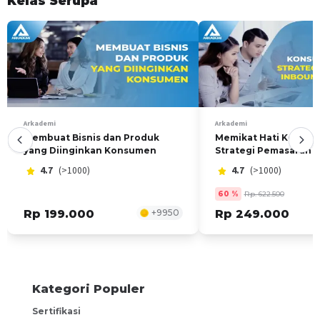
Kelas Serupa
Arkademi
Arkademi
Membuat Bisnis dan Produk
Memikat Hati Konsu
yang Diinginkan Konsumen
Strategi Pemasaran 
Marketing
4.7
(>1000)
4.7
(>1000)
60
%
Rp. 622.500
Rp 199.000
+
9950
Rp 249.000
Kategori Populer
Sertifikasi