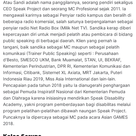
Atau Sandi adalah nama panggilannya, seorang pendiri sekaligus
bidang media
CEO Speak Project dan seorang MC Profesional sejak 2011. Ia
Peluang Atas Kompetensi Pelatihan
mengawali karirnya sebagai Penyiar radio kampus dan beralih di
Pelatihan ini dapat diikuti Penyiar Radio, Televisi, dan Media
beberapa radio komersial, salah satunya berpengalaman sebagai
Lainnya atau pekerja di bidang media
penyiar radio Net Radio Box (Milik Net TV). Sandika kerap diberi
kepercayaan diri untuk menjadi pelatih atau pembicara di bidang
public speaking di berbagai daerah. Klien yang pernah ia
tangani, baik sandika sebagai MC maupun sebagai pelatih
komunikasi (Trainer Public Speaking) seperti : Perusahaan
d’Besto, SMESCO UKM, Bank Muamalat, STAN, UI, BEKRAF,
Kementerian Perindustrian, DPR RI, Kementerian Komunikasi dan
Informasi, Citibank, Sisternet XL Axiata, MRT Jakarta, Puteri
Indonesia Riau 2019, Miss Asia International dan lain-lain.
Pencapaian pada tahun 2018 yaitu Ia dianugerahi penghargaan
sebagai Pemuda Inspiratif Nasional dari Kementerian Pemuda
dan Olahraga karena inisiasinya mendirikan Speak Dissability
Academy, yakni program pemberdayaan bagi disabilitas melalui
program pelatihan-pelatihan dibawah naungan Speak Project.
Puncaknya Ia dipercaya sebagai MC pada acara Asian GAMES
2018.