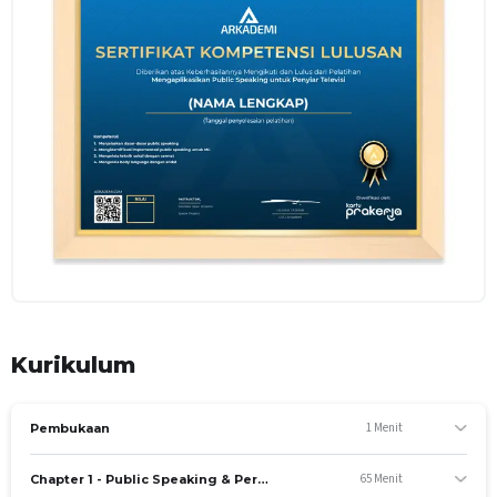
TUJUAN KHUSUS
Menjelaskan dasar-dasar public speaking
Mengidentifikasi implementasi public speaking untuk
MC
Mengelola teknik vokal dengan cermat
Mengelola body language dengan andal
Aspek Kompetensi
A. Pengetahuan
Kompetensi yang dinilai
Menjelaskan dasar-dasar public speaking
Materi yang diajar
Public Speaking dan Personal Branding
Kurikulum
B. Keterampilan
1 Menit
Pembukaan
Kompetensi yang dinilai
Mengidentifikasi implementasi public speaking untuk
65 Menit
Chapter 1 - Public Speaking & Personal Branding
MC