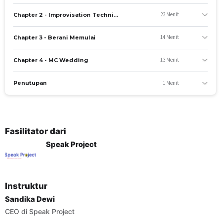
Materi yang diajar
23 Menit
Chapter 2 - Improvisation Technique & Practice MC Formal, Informat & Semi-formal
Improvisation Technique & Practice MC Formal,
Informal, & Semi-formal
14 Menit
Chapter 3 - Berani Memulai
C. Sikap
13 Menit
Chapter 4 - MC Wedding
Kompetensi yang dinilai
1 Menit
Penutupan
Mengelola teknik vokal
Mengelola body language
Materi yang diajar
Berani Memulai
Fasilitator dari
MC Wedding
Speak Project
SESI KONSULTASI
Setiap Senin, Jam 09.00 - 10.00 WIB (
materi dan
tautan sesi konsultasi tersedia di dalam kelas
Instruktur
pelatihan
)
Sandika Dewi
Kelompok Sasaran Pelatihan
CEO di Speak Project
Pelatihan ini dapat diikuti oleh pekerja atau mahasiswa di