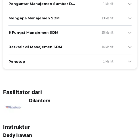
Kompetensi yang dinilai
1 Menit
Pengantar Manajemen Sumber Daya Manusia
Melakukan rekrutmen dan seleksi
Melakukan pelatihan & pengembangan
13 Menit
Mengapa Manajemen SDM
Materi yang diajar
55 Menit
8 Fungsi Manajemen SDM
Sourcing of Manpower
Training Development
14 Menit
Berkarir di Manajemen SDM
C. Sikap
1 Menit
Penutup
Kompetensi yang dinilai
Mengelola karir
Materi yang diajar
Career Management
Fasilitator dari
Dilantern
SESI KONSULTASI
Setiap Sabtu, Jam 09:00 - 10.00 bersama Dedy Irawan
[sc name="sasaranpelatihan"]
Instruktur
Pelatihan ini dapat diikuti oleh peserta yang sudah pernah
belajar mengenai bidang management SDM sebelumnya,
Dedy Irawan