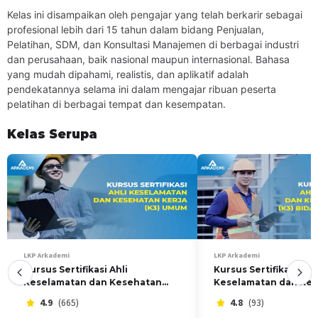
minimal pendidikan Sarjana.
Kelas ini disampaikan oleh pengajar yang telah berkarir sebagai
[sc name="peluangkom"]
profesional lebih dari 15 tahun dalam bidang Penjualan,
Pelatihan ini ditujukan untuk pekerja kantoran di bidang HRD
Pelatihan, SDM, dan Konsultasi Manajemen di berbagai industri
yang sering berhubungan dengan SDM.
dan perusahaan, baik nasional maupun internasional. Bahasa
yang mudah dipahami, realistis, dan aplikatif adalah
pendekatannya selama ini dalam mengajar ribuan peserta
pelatihan di berbagai tempat dan kesempatan.
Kelas Serupa
LKP Arkademi
LKP Arkademi
Kursus Sertifikasi Ahli
Kursus Sertifikasi Ahli
Keselamatan dan Kesehatan
Keselamatan dan Ke
Kerja (K3) Umum
Kerja (K3) Bidang Kon
4.9
(665)
4.8
(93)