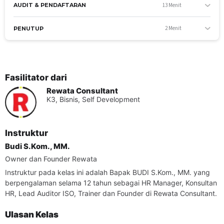
13 Menit
AUDIT & PENDAFTARAN
Materi yang diajar
Manajemen Mutu ISO 9001
2 Menit
PENUTUP
B. Keterampilan
Kompetensi yang dinilai
Melakukan audit penerapan ISO 9001:2015
Fasilitator dari
Rewata Consultant
Materi yang diajar
K3, Bisnis, Self Development
Audit, Auditor, Auditee
C. Sikap
Instruktur
Kompetensi yang dinilai
Budi S.Kom., MM.
Mematuhi klausal-klausal ISO 9001:2015
Owner dan Founder Rewata
Materi yang diajar
Instruktur pada kelas ini adalah Bapak BUDI S.Kom., MM. yang
Klausal ISO
berpengalaman selama 12 tahun sebagai HR Manager, Konsultan
HR, Lead Auditor ISO, Trainer dan Founder di Rewata Consultant.
SESI KONSULTASI
Setiap Sabtu, Jam 09:00 - 10.00 bersama Budi S.Kom., MM
Ulasan Kelas
[sc name="sasaranpelatihan"]