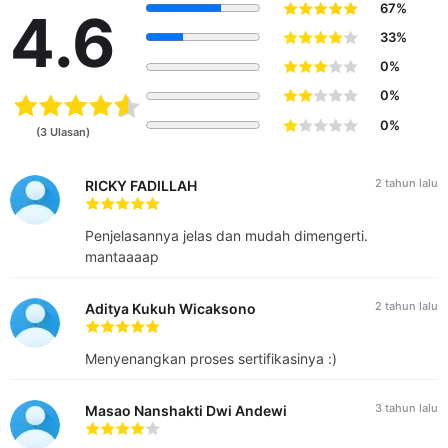
67%
4.6
Pelatihan ini ditujukan kepada pelajar, mahasiswa,
33%
karyawan, dan masyarakat umum. Tingkat kesulitan
0%
pelatihan ini adalah tingkat pemula/tingkat dasar.
0%
[sc name="peluangkom"]
0%
Pelatihan ini ditujukan kepada siswa yang akan atau sedang
(3 Ulasan)
berkarir dibidang manajemen mutu dan QC untuk dapat
menerapkan management mutu, sesuai dengan ISO 9001.
2 tahun lalu
RICKY FADILLAH
Pelatihan ini mengacu pada ketentuan Sistem Managemen
Mutu ISO 9001.
Penjelasannya jelas dan mudah dimengerti.
mantaaaap
2 tahun lalu
Aditya Kukuh Wicaksono
Menyenangkan proses sertifikasinya :)
3 tahun lalu
Masao Nanshakti Dwi Andewi