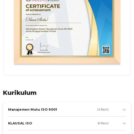
Peserta memiliki pengetahuan dan pemahaman tentang
segala hal mengenai Sistem Managemen Mutu (SMM) ISO
9001 sesuai standar yang berlaku.
[sc name="tujuankhs"]
Menjelaskan pengertian, latar belakang, dan
kegunaan SMM ISO
Menjelaskan apa itu ISO 9001, penggunaan, dan
manfaatnya
Mematuhi klausal-klausal ISO 9001:2015
Melakukan audit penerapan ISO 9001:2015
ASPEK KOMPETENSI
A. Pengetahuan
Kurikulum
Kompetensi yang dinilai
Menjelaskan pengertian, latar belakang, dan
14 Menit
Manajemen Mutu ISO 9001
kegunaan SMM ISO
Menjelaskan apa itu ISO 9001, penggunaan, dan
30 Menit
KLAUSAL ISO
manfaatnya