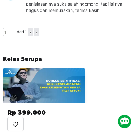
penjelasan nya suka salah ngomong, tapi isi nya
bagus dan memuaskan, terima kasih.
dari 1
Kelas Serupa
Rp 399.000
LKP Arkademi
LKP Arkademi
Kursus Sertifikasi Ahli
Kursus Sertifikasi Ahli
Keselamatan dan Kesehatan
Keselamatan dan Ke
Kerja (K3) Umum
Kerja (K3) Bidang Kon
4.9
(665)
4.8
(93)