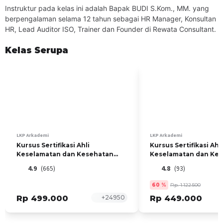
Standar dan Syarat
Instruktur pada kelas ini adalah Bapak BUDI S.Kom., MM. yang
berpengalaman selama 12 tahun sebagai HR Manager, Konsultan
B. Keterampilan
HR, Lead Auditor ISO, Trainer dan Founder di Rewata Consultant.
Kompetensi yang dinilai
Kelas Serupa
Mendemonstrasikan penanganan kondisi darurat
Materi yang diajar
Managemen Tanggap Darurat Office
C. Sikap
Kompetensi yang dinilai
Menunjukkan prosedur aman
LKP Arkademi
LKP Arkademi
Kursus Sertifikasi Ahli
Kursus Sertifikasi Ahli
Materi yang diajar
Keselamatan dan Kesehatan
Keselamatan dan Ke
Prosedure Aman Kerja di Office
Kerja (K3) Umum
Kerja (K3) Bidang Kon
4.9
(665)
4.8
(93)
SESI KONSULTASI
60
%
Rp. 1.122.500
Setiap Sabtu, Jam 09:00 - 10.00 bersama Budi S.Kom., MM
Rp 499.000
+
24950
Rp 449.000
KELOMPOK SASARAN PELATIHAN
Pelatihan ini ditujukan kepada lulusan baru jurusan