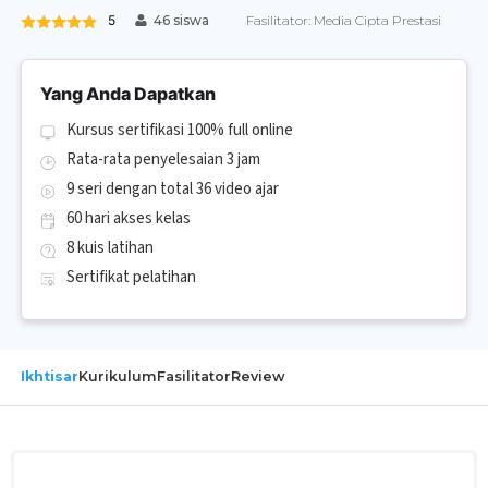
5
Fasilitator:
Media Cipta Prestasi
46 siswa
Yang Anda Dapatkan
Kursus sertifikasi 100% full online
Rata-rata penyelesaian 3 jam
9 seri dengan total 36 video ajar
60 hari akses kelas
8 kuis latihan
Sertifikat pelatihan
Ikhtisar
Kurikulum
Fasilitator
Review