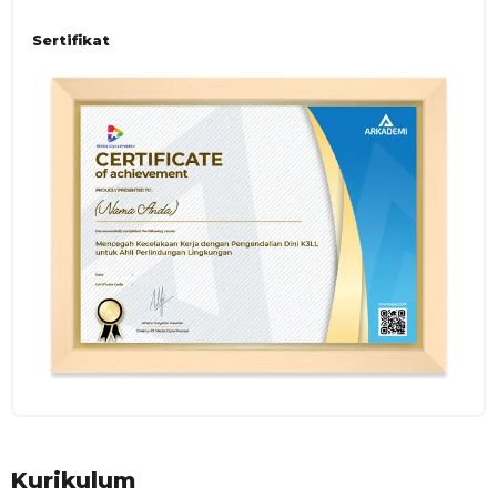
faktor yang menyebabkan insiden berbahaya ini terjadi,
yang salah satu contohnya adalah dari faktor lingkungan.
Sertifikat
Untuk mengendalikan atau mencegah insiden tersebut,
tindakan preventif atau pencegahan menjadi salah satu
cara untuk mengurangi risiko terjadinya kecelakaan kerja.
Tindakan preventif ini merupakan bentuk dari pengendalian
dini K3LL. Dalam implementasinya, program pengendalian
dini K3LL membutuhkan sebuah proses data analisis yang
sesuai dan tepat untuk menetapkan tindaklanjut jika terjadi
ketidaksesuaian. Selanjutnya, agar segala program K3LL ini
dapat berjalan dengan lancar dan berhasil, setiap karyawan
dalam perusahaan harus mengetahui cara melakukan
pengendalian K3LL ini. Dalam program pelatihan ini, Anda
akan mendapatkan informasi dan praktik mengenai
pengendalian dini K3LL yang dapat membantu dalam
pelaksanaan tindakan pencegahan kecelakaan kerja dengan
baik benar.
TUJUAN UMUM
Peserta mampu mencegah kecelakaan kerja dengan
Kurikulum
pengendalian dini K3LL yang tepat melalui penentuan titik