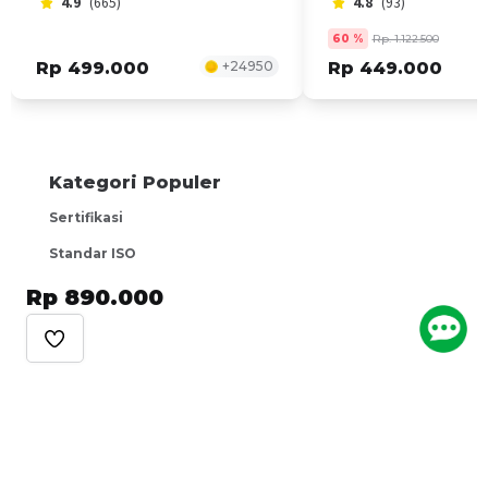
4.9
(665)
4.8
(93)
60
%
Rp. 1.122.500
Rp 499.000
+
24950
Rp 449.000
Kategori Populer
Sertifikasi
Standar ISO
Keuangan
Rp 890.000
Bisnis
Keselamatan Kerja
Lainnya
Panduan
Blog