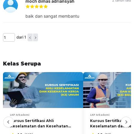
2 tahun lalu
Pelaporan dan Penindakan Lanjut Hasil-hasil Tindakan
moch dimas adriansyah
Pengendalian Dini K3L
Penjadwalan Tindakan Pengendalian Dini K3L
baik dan sangat membantu
SESI KONSULTASI
Setiap Senin, Jam 09.00 - 10.00 WIB
(materi dan tautan sesi
dari 1
konsultasi tersedia di dalam kelas pelatihan)
KELOMPOK SASARAN PELATIHAN
Pelatihan dapat diikuti oleh peserta yang bekerja dalam
bidang Kesehatan dan Keselamatan Kerja, Quality
Kelas Serupa
Assurance, profesional kesehatan dan keselamatan kerja,
pegawai tingkat manajerial maupun teknisi, maintenance,
dan operasional. Serta peserta mahasiswa jurusan urusan
teknik dan kesehatan masyarakat,.
PELUANG ATAS KOMPETENSI PELATIHAN
Pelatihan ini dapat diikuti oleh pekerja profesional kesehatan
dan keselamatan kerja serta pengawas K3
LKP Arkademi
LKP Arkademi
Kursus Sertifikasi Ahli
Kursus Sertifikasi Ahli
Keselamatan dan Kesehatan
Keselamatan dan Ke
Kerja (K3) Umum
Kerja (K3) Bidang Kon