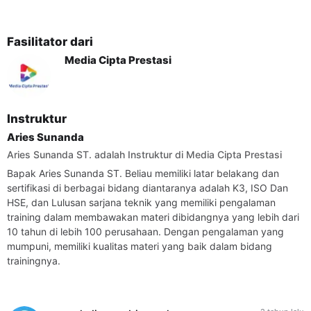
Pengelolaan Titik-titik Pengendalian K3LL
Penetapan Tindakan Pengendalian Dini K3L Dalam
Fasilitator dari
Pencegahan Kejadian dan Kecelakaan K3LL
Media Cipta Prestasi
B. Keterampilan
Kompetensi yang dinilai
Mengatur jadwal pelaksanaan
Instruktur
Membuat laporan evaluasi
Aries Sunanda
Aries Sunanda ST. adalah Instruktur di Media Cipta Prestasi
Materi yang diajar
Penjadwalan Tindakan Pengendalian Dini K3L
Bapak Aries Sunanda ST. Beliau memiliki latar belakang dan
Merealisasikan, Pemantauan dan Evaluasi Efektivitas
sertifikasi di berbagai bidang diantaranya adalah K3, ISO Dan
Tindakan Pengendalian Dini K3L
HSE, dan Lulusan sarjana teknik yang memiliki pengalaman
training dalam membawakan materi dibidangnya yang lebih dari
C. Sikap
10 tahun di lebih 100 perusahaan. Dengan pengalaman yang
mumpuni, memiliki kualitas materi yang baik dalam bidang
Kompetensi yang dinilai
trainingnya.
Mengelola pelaksanaan K3LL dengan tepat
Materi yang diajar