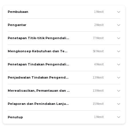
pengendalian, tindakan pengendalian, dan laporan evaluasi
K3LL.
1 Menit
Pembukaan
TUJUAN KHUSUS
Menentukan titik pengendalian K3LL
2 Menit
Pengantar
Mengkonsepkan tema pengendalian K3LL
Menentukan tindakan pengendalian K3LL
77 Menit
Penetapan Titik-titik Pengendalian K3LL
Mengatur jadwal pelaksanaan
Membuat laporan evaluasi
58 Menit
Mengkonsep Kebutuhan dan Tema Statistika Dalam Pengelolaan Titik-titik Pengendalian K3LL
Mengelola pelaksanaan K3LL dengan tepat
4 Menit
Penetapan Tindakan Pengendalian Dini K3L Dalam Pencegahan Kejadian dan Kecelakaan K3LL
ASPEK KOMPETENSI
A. Pengetahuan
13 Menit
Penjadwalan Tindakan Pengendalian Dini K3L
Kompetensi yang dinilai
13 Menit
Merealisasikan, Pemantauan dan Evaluasi Efektivitas Tindakan Pengendalian Dini K3L
Menentukan titik pengendalian K3LL
Mengkonsepkan tema pengendalian K3LL
15 Menit
Pelaporan dan Penindakan Lanjut Hasil-hasil Tindakan Pengendalian Dini K3L
Menentukan tindakan pengendalian K3LL
Materi yang diajar
1 Menit
Penutup
Penetapan Titik- Ttitik Pengendalian K3LL
Mengkonsep Kebutuhan dan Tema Statistika Dalam