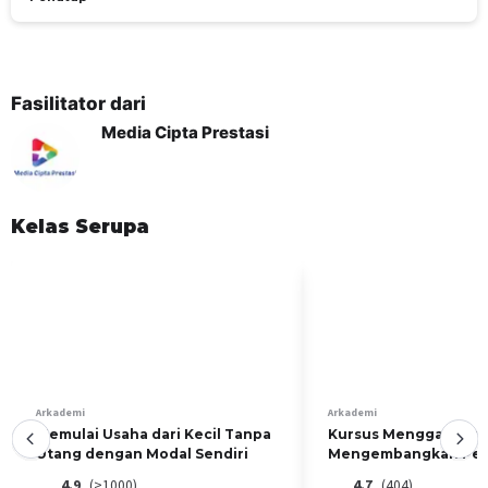
TUJUAN PEMBELAJARAN
Memberikan arahan dan bimbingan bagaimana
Fasilitator dari
menggali ide bisnis dari lingkungan
Media Cipta Prestasi
Memberikan pengetahuan tentang apa saja bagian
penting yang harus ada dalam bisnis
Memberikan pengetahuan mengenai faktor apa yang
penting untuk memulai bisnis
Kelas Serupa
YANG AKAN SISWA PELAJARI
Pengenalan Lingkungan Hidup
Analisis Peluang dari Lingkungan
Refrensi Ide Bisnis
Target Pasar dan Promosi
UNTUK SIAPA KELAS INI
UMKM
Arkademi
Arkademi
Pengusaha Muda
Memulai Usaha dari Kecil Tanpa
Kursus Menggali dan
Umum
Utang dengan Modal Sendiri
Mengembangkan Pel
Kewirausahaan
Mahasiswa
4.9
(>1000)
4.7
(404)