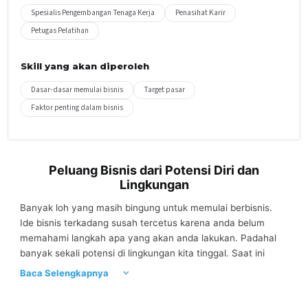
Spesialis Pengembangan Tenaga Kerja
Penasihat Karir
Petugas Pelatihan
Skill yang akan diperoleh
Dasar-dasar memulai bisnis
Target pasar
Faktor penting dalam bisnis
Peluang Bisnis dari Potensi Diri dan
Lingkungan
Banyak loh yang masih bingung untuk memulai berbisnis.
Ide bisnis terkadang susah tercetus karena anda belum
memahami langkah apa yang akan anda lakukan. Padahal
banyak sekali potensi di lingkungan kita tinggal. Saat ini
banyak orang tidak memahami potensi yang ada di
Baca Selengkapnya
lingkungannya untuk dijadikan ide bisnis. Terkadang kita
sudah kurang pede karena disekitar kita banyak bisnis yang