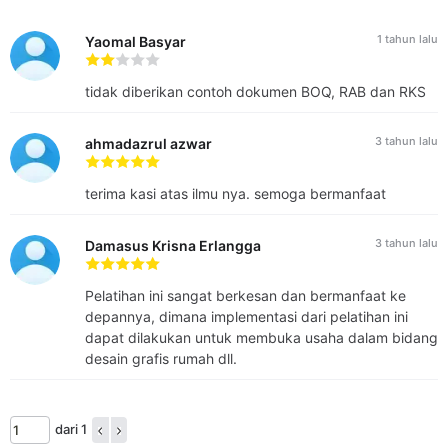
rumah tinggal sederhana
Meninjau proses pembangunan rumah tinggal
1 tahun lalu
Yaomal Basyar
sederhana secara berkala.
Materi yang diajar
tidak diberikan contoh dokumen BOQ, RAB dan RKS
Menyusun Landasan Perencanaan dan Perancangan
Arsitektur Rumah Tinggal Sederhana
3 tahun lalu
ahmadazrul azwar
Melakukan Eksplorasi Desain Arsitektur Rumah
Tinggal Sederhana
terima kasi atas ilmu nya. semoga bermanfaat
Membuat Gambar Kerja Rumah Tinggal Sederhana
B. Keterampilan
3 tahun lalu
Damasus Krisna Erlangga
Kompetensi yang dinilai
Membuat rancangan rumah tinggal sederhana
Pelatihan ini sangat berkesan dan bermanfaat ke
Membuat dokumentasi rancangan rumah tinggal
depannya, dimana implementasi dari pelatihan ini
dapat dilakukan untuk membuka usaha dalam bidang
sederhana (gambar kerja, RAB, RKS)
desain grafis rumah dll.
Materi yang diajar
Persiapan Pengadaan dan Pelaksanaan Konstruksi
Rumah Tinggal Sederhana
dari 1