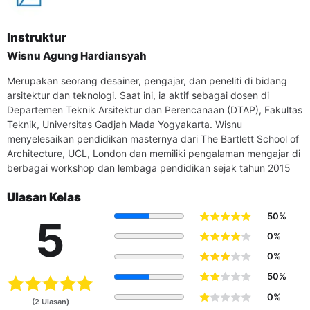
landasan perencanaan, persiapan pengadaan, dan
pelaksanaan konstruksi pada saat membuat rancangan
rumah tinggal sederhana secara mandiri dengan cara yang
Instruktur
benar.
Wisnu Agung Hardiansyah
TUJUAN KHUSUS
Merupakan seorang desainer, pengajar, dan peneliti di bidang
Menjelaskan dasar-dasar landasan eksplorasi desain
arsitektur dan teknologi. Saat ini, ia aktif sebagai dosen di
rumah tinggal sederhana
Departemen Teknik Arsitektur dan Perencanaan (DTAP), Fakultas
Meninjau proses pembangunan rumah tinggal
Teknik, Universitas Gadjah Mada Yogyakarta. Wisnu
sederhana secara berkala.
menyelesaikan pendidikan masternya dari The Bartlett School of
Membuat rancangan rumah tinggal sederhana
Architecture, UCL, London dan memiliki pengalaman mengajar di
Membuat dokumentasi rancangan rumah tinggal
berbagai workshop dan lembaga pendidikan sejak tahun 2015
sederhana (gambar kerja, RAB, RKS)
Memilih desain rumah tinggal dengan teliti sesuai
Ulasan Kelas
kebutuhan
50%
5
ASPEK KOMPETENSI
0%
A. Pengetahuan
0%
50%
Kompetensi yang dinilai
Menjelaskan dasar-dasar landasan eksplorasi desain
0%
(2 Ulasan)