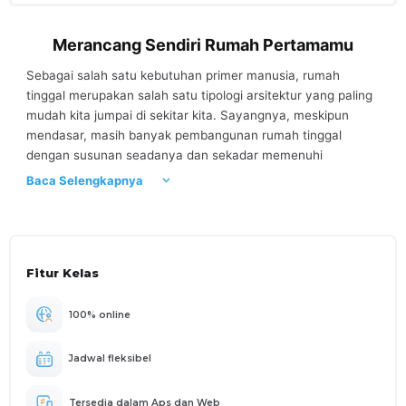
Merancang Sendiri Rumah Pertamamu
Sebagai salah satu kebutuhan primer manusia, rumah
tinggal merupakan salah satu tipologi arsitektur yang paling
mudah kita jumpai di sekitar kita. Sayangnya, meskipun
mendasar, masih banyak pembangunan rumah tinggal
dengan susunan seadanya dan sekadar memenuhi
keinginan penghuni/pemilik rumah. Melalui kelas Membuat
Baca Selengkapnya
Rancangan Rumah Tinggal Sederhana ini, Anda akan
mendapatkan pengetahuan mengenai berbagai aspek
tentang landasan dalam merancang rumah tinggal
sederhana yang baik, melakukan eksplorasi desain, hingga
Fitur Kelas
menuangkanya ke dalam dokumentasi rancangan yang
terstruktur, dengan harapan setelah adanya kelas ini,
peserta dapat merancang hunian sederhana milik mereka
100% online
sendiri dan dapat memahami pengetahuan dasar untuk
menjadi Arsitek Bangunan.
Jadwal fleksibel
Tersedia dalam Aps dan Web