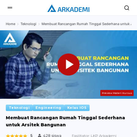
Home
Teknologi
Membuat Rancangan Rumah Tinggal Sederhana untuk Ars
Preview Materi Kursus
Teknologi
Engineering
Kelas IOS
Membuat Rancangan Rumah Tinggal Sederhana
untuk Arsitek Bangunan
5
Fasilitator:
LKP Arkademi
428 siswa