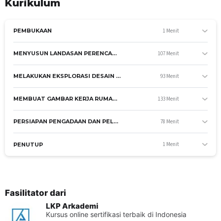
Kurikulum
1 Menit
PEMBUKAAN
107 Menit
MENYUSUN LANDASAN PERENCANAAN DAN PERANCANGAN ARSITEKTUR RUMAH TINGGAL SEDERHANA
93 Menit
MELAKUKAN EKSPLORASI DESAIN ARSITEKTUR RUMAH TINGGAL SEDERHANA
133 Menit
MEMBUAT GAMBAR KERJA RUMAH TINGGAL SEDERHANA
78 Menit
PERSIAPAN PENGADAAN DAN PELAKSANAAN KONSTRUKSI RUMAH TINGGAL SEDERHANA
1 Menit
PENUTUP
Fasilitator dari
TUJUAN UMUM
LKP Arkademi
Peserta mampu membuat rancangan rumah tinggal melalui
Kursus online sertifikasi terbaik di Indonesia