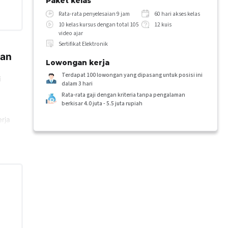
Paket kelas
Rata-rata penyelesaian 9 jam
60 hari akses kelas
10 kelas kursus dengan total 105
12 kuis
video ajar
Sertifikat Elektronik
man
Lowongan kerja
Terdapat 100 lowongan yang dipasang untuk posisi ini
i
dalam 3 hari
Rata-rata gaji dengan kriteria tanpa pengalaman
berkisar 4.0 juta - 5.5 juta rupiah
rja
yang
engan
p,
apat
ara
an
s,