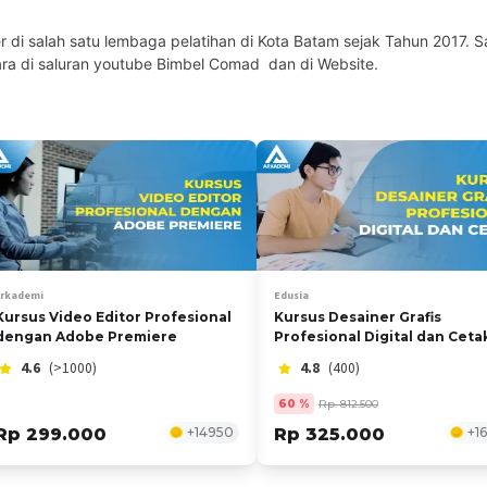
r di salah satu lembaga pelatihan di Kota Batam sejak Tahun 2017. 
cara di saluran youtube Bimbel Comad dan di Website.
Arkademi
Edusia
Kursus Video Editor Profesional
Kursus Desainer Grafis
dengan Adobe Premiere
Profesional Digital dan Ceta
4.6
(>1000)
4.8
(400)
60
%
Rp. 812.500
Rp 299.000
+
14950
Rp 325.000
+
1