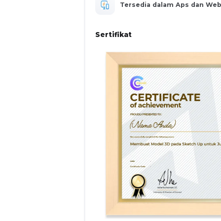
Tersedia dalam Aps dan We
menghasilkan model 3D, dan membuat gamb
TUJUAN KHUSUS
Sertifikat
Menjelaskan fungsi tools di sketchup
Membuat gambar kerja
Membuat bahan presentasi di layout
Mengelola model objek 3D dengan kr
ASPEK KOMPETENSI
A. Pengetahuan
Kompetensi yang dinilai
Menjelaskan fungsi tools di sketchup
Materi yang diajar
Toolbars and Principal Tools
Drawing Tools
Edit Tools
Construction Tools
B. Keterampilan