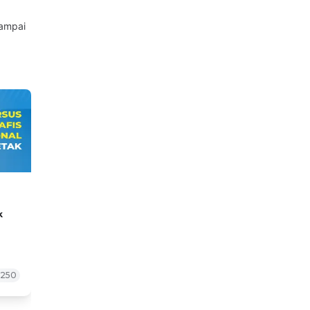
Sampai
k
6250