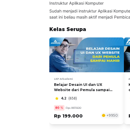
Instruktur Aplikasi Komputer
Sudah menjadi instruktur Aplikasi Kompute
saat ini beliau masih aktif menjadi Pembi
Kelas Serupa
LKP Arkademi
Belajar Desain UI dan UX
Website dari Pemula sampai
Mahir
4.2
(658)
80
%
Rp. 997.500
Rp 199.000
+
9950