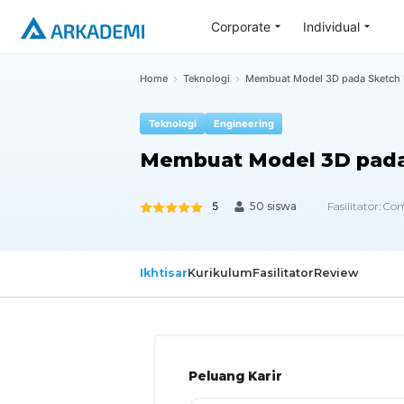
Corporate
Individual
Home
Teknologi
Membuat Model 3D pada Sketch 
Teknologi
Engineering
Membuat Model 3D pada
5
Fasilitator:
Co
50 siswa
Ikhtisar
Kurikulum
Fasilitator
Review
Peluang Karir