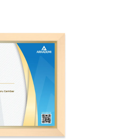
b
ar kerja.
eatif