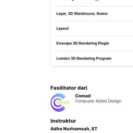
PELUANG ATAS KOMPETENSI PELATIHA
Pelatihan ini dapat diikuti Juru Gambar Te
Layer, 3D Warehouse, Scene
Layout
Enscape 3D Rendering Plugin
Lumion 3D Rendering Program
Fasilitator dari
Comad
Computer Aided Design
Instruktur
Adhe Nurhamsah, ST