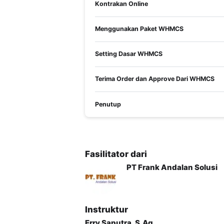
Kontrakan Online
Kompetensi yang dinilai
Mengelola Order
Menggunakan Paket WHMCS
Materi yang diajar
Setting Dasar WHMCS
Terima Order dan Approve Dari WH
SESI KONSULTASI
Terima Order dan Approve Dari WHMCS
Setiap Sabtu, Jam 09:00 - 10.00 bersama E
KELOMPOK SASARAN PELATIHAN
Penutup
Pelatihan ini dapat diikuti oleh peserta y
freshgraduate, maupun pekerja yang bekerj
PELUANG ATAS KOMPETENSI PELATIHA
Pelatihan ini ditujukan bagi peserta yang a
Fasilitator dari
PT Frank Andalan Solusi
Instruktur
Erry Saputra, S.Ag