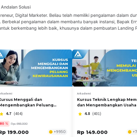
k Andalan Solusi
reneur, Digital Marketer. Beliau telah memiliki pengalaman dalam dun
hun. Berbekal pengalaman dalam membantu banyak instansi, Bapak Err
 untuk berkembang lebih baik, khusunya dalam pembuatan Landing 
Arkademi
Arkademi
Kursus Menggali dan
Kursus Teknik Lengkap Mem
Mengembangkan Peluang
dan Mengembangkan Usaha
Kewirausahaan
4.7
(404)
4.8
(401)
80
%
Rp. 995.000
Rp 199.000
+
9950
Rp 149.000
+