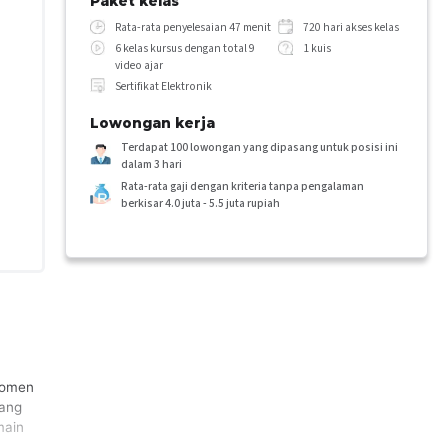
Paket kelas
Rata-rata penyelesaian 47 menit
720 hari akses kelas
6 kelas kursus dengan total 9
1 kuis
video ajar
Sertifikat Elektronik
Lowongan kerja
Terdapat 100 lowongan yang dipasang untuk posisi ini
dalam 3 hari
Rata-rata gaji dengan kriteria tanpa pengalaman
berkisar 4.0 juta - 5.5 juta rupiah
momen
yang
main