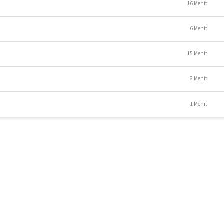
16 Menit
6 Menit
15 Menit
MCS
8 Menit
rry Saputra, S.Ag
1 Menit
ang tertarik menjadi penyedia domain dan hosting, mahasiswa dan
a sebagai teknisi website, website developer, dan web master.
N
kan menjadi teknisi website, website developer, web master, dan resell