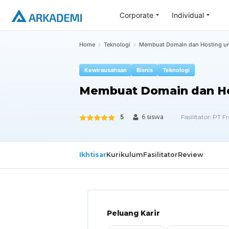
Corporate
Individual
Home
Teknologi
Membuat Domain dan Hosting unt
Kewirausahaan
Bisnis
Teknologi
Membuat Domain dan Hos
5
Fasilitator:
PT Fr
6 siswa
Ikhtisar
Kurikulum
Fasilitator
Review
Peluang Karir