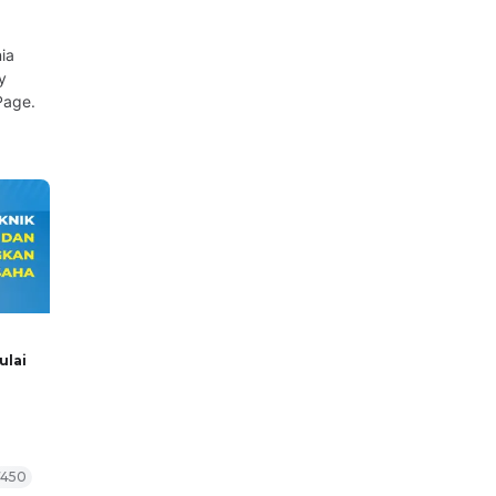
ia
y
Page.
ulai
7450