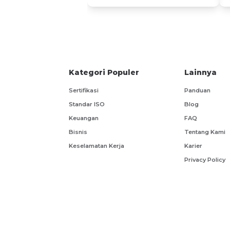
Kategori Populer
Lainnya
Sertifikasi
Panduan
Standar ISO
Blog
Keuangan
FAQ
Bisnis
Tentang Kami
Keselamatan Kerja
Karier
SERTIFIKAT KELULUSAN
Privacy Policy
Siswa yang menyelesaikan seluruh ma
mendapatkan sertifikat penyelesaian b
Siswa yang menyelesaikan seluruh mat
minimal kelulusan post test pada pe
sertifikat elektronik.
Sehingga jika siswa menyelesaikan s
© 2022 PT Arkademi Daya Indonesia
sertifikat, yaitu sertifikat penyelesa