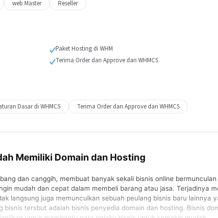
web Master
Reseller
Paket Hosting di WHM
Terima Order dan Approve dari WHMCS
turan Dasar di WHMCS
Terima Order dan Approve dari WHMCS
ah Memiliki Domain dan Hosting
embang dan canggih, membuat banyak sekali bisnis online bermunculan
ingin mudah dan cepat dalam membeli barang atau jasa. Terjadinya 
 tidak langsung juga memunculkan sebuah peulang bisnis baru lainnya 
 bisnis tersbut adalah bisnis penyedia domain dan hosting. Bisnis do
njanjikan untuk membantu para pelaku bisnis untuk semakin mudah