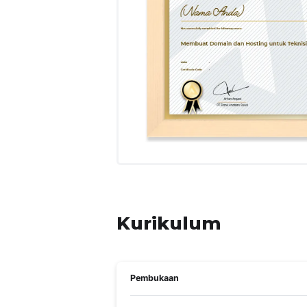
A. Pengetahuan
Kompetensi yang dinilai
Mengatur Payment Gateway
Mempelajari Pekerjaan Reseller Dom
Mendaftarkan Konsumen Baru
Materi yang diajar
Payement Gateway
Kontrakan Online
Memasukkan Client Baru
B. Keterampilan
Kompetensi yang dinilai
Membuat Harga Paket Hosting
Kurikulum
Menggunakan Paket WHMCS
Materi yang diajar
Menggunakan Paket WHMCS
Pembukaan
Membuat Harga Paket Hosting di WH
C. Sikap