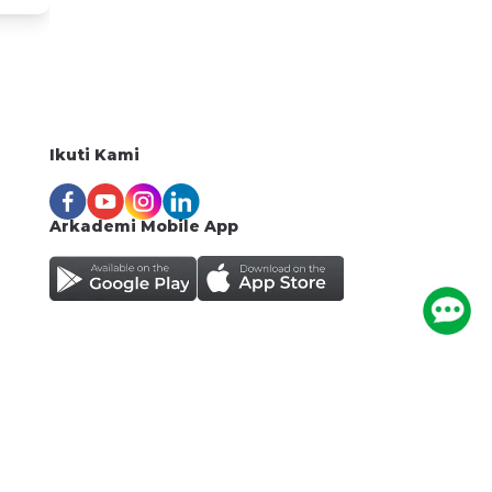
Ikuti Kami
Arkademi Mobile App
i nilai
rupa
 dua
Ketentuan Layanan
Kontak