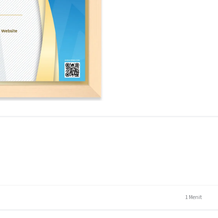
ain
1 Menit
MCS dan Link Paket Hosting ke Landing Page