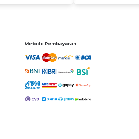
Metode Pembayaran
teri pelatihan dan melampaui nilai minimal kelulusan kuis, akan
erupa sertifikat elektronik.
eri pelatihan, melampaui nilai minimal kelulusan kuis serta melampau
rcobaan pertama, akan mendapatkan sertifikat kompetensi lulusan be
eluruh materi serta lulus pada kuis dan post-test, akan mendapatkan
ian dan sertifikat kompetensi lulusan.