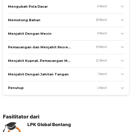
Materi yang diajar
6 Menit
Mengubah Pola Dasar
Pembuatan Pola
Mengubah Pola Dasar
20 Menit
Memotong Bahan
Memotong Bahan
Menjahit Dengan Mesin
9 Menit
Menjahit Dengan Mesin
B. Keterampilan
19 Menit
Pemasangan dan Menjahit Resreting
Kompetensi yang dinilai
Mengidentifikasi kemasan jahit
21 Menit
Menjahit Kupnat, Pemasangan Manset dan Melinggis Lapisan Leher
Membuat Busana Wanita
7 Menit
Menjahit Dengan Jahitan Tangan
Materi yang diajar
Pemasangan dan Menjahit Resreting
1 Menit
Penutup
Menjahit Kupnat, Pemasangan Manset dan Melinggis
Lapisan Leher
Memotong Bahan
Menjahit Dengan Mesin
Fasilitator dari
Menjahit Dengan Tangan
LPK Global Bontang
C. Sikap