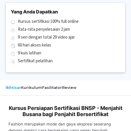
Yang Anda Dapatkan
Kursus sertifikasi 100% full online
Rata-rata penyelesaian 2 jam
9 seri dengan total 29 video ajar
60 hari akses kelas
9 kuis latihan
Sertifikat pelatihan
Ikhtisar
Kurikulum
Fasilitator
Review
Kursus Persiapan Sertifikasi BNSP - Menjahit
Busana bagi Penjahit Bersertifikat
Fashion merupakan mode dan gaya ekspresi seserang
dengan melalui cara berpakaian yang selalu berubah