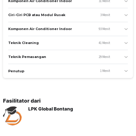
31 Menit
Komponen Air Conditioner Indoor
3 Menit
Ciri-Ciri PCB atau Modul Rusak
93 Menit
Komponen Air Conditioner Indoor
41 Menit
Teknik Cleaning
29 Menit
Teknik Pemasangan
1 Menit
Penutup
Fasilitator dari
LPK Global Bontang
TUJUAN UMUM
Peserta mampu memasang, memperbaiki, dan
membersihkan AC split, serta mampu memberikan
pelayanan prima.