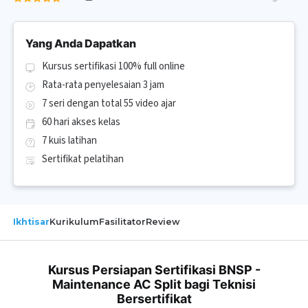
Yang Anda Dapatkan
Kursus sertifikasi 100% full online
Rata-rata penyelesaian 3 jam
7 seri dengan total 55 video ajar
60 hari akses kelas
7 kuis latihan
Sertifikat pelatihan
Ikhtisar
Kurikulum
Fasilitator
Review
Kursus Persiapan Sertifikasi BNSP -
Maintenance AC Split bagi Teknisi
Bersertifikat