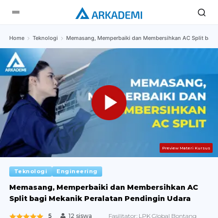
Home
Teknologi
Memasang, Memperbaiki dan Membersihkan AC Split bagi 
Preview Materi Kursus
Teknologi
Engineering
Memasang, Memperbaiki dan Membersihkan AC
Split bagi Mekanik Peralatan Pendingin Udara
5
Fasilitator:
LPK Global Bontang
12 siswa