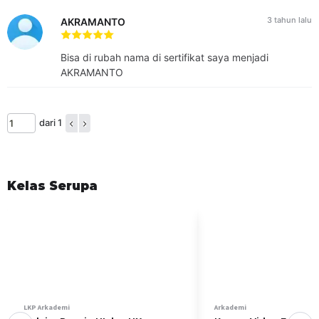
TUJUAN KHUSUS
3 tahun lalu
AKRAMANTO
Mehamami prinsip dasar dan cara kerja AC split. Memahami
perangkat elektronik dan kelistrikan AC split. Mengetahui
Bisa di rubah nama di sertifikat saya menjadi
berbagai peralatan service termasuk fungsi-fungsinya.
AKRAMANTO
Menerapkan pemasangan dan perbaikan AC. Melakukan
perawatan pembersihan AC split. Memiliki strategi
pelayanan prima.
dari 1
ASPEK KOMPETENSI
A. Pengetahuan
Kelas Serupa
Kompetensi yang dinilai
Mehamami prinsip dasar dan cara kerja AC split.
Memahami perangkat elektronik dan kelistrikan AC
split.
Materi yang diajar
Komponen Air Conditioner Indoor
Ciri-Ciri PCB atau Modul Rusak
Komponen Air Conditioner Indoor
LKP Arkademi
Arkademi