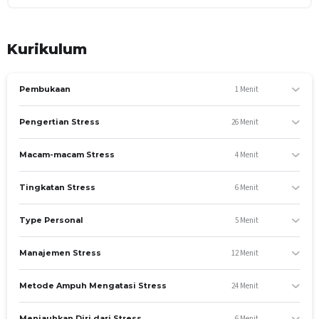
Kurikulum
1 Menit
Pembukaan
26 Menit
Pengertian Stress
4 Menit
Macam-macam Stress
6 Menit
Tingkatan Stress
5 Menit
Type Personal
12 Menit
Manajemen Stress
24 Menit
Metode Ampuh Mengatasi Stress
TUJUAN PEMBELAJARAN
Peserta mampu mengidentifikasi apa itu stress dan
6 Menit
Menjauhkan Diri dari Stress