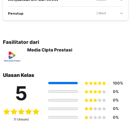
apa saja jenis-jenisnya
Peserta mengetahui rumus kesuksesan dengan pola K
1 Menit
Penutup
+ R = H
Peserta mengetahui alur stress, dari mulai penyebab
hingga hasil akhirnya seperti apa
Peserta mengetahui tahapan-tahapan stress
Peserta mengetahui bagaimana langkah-langkah
Fasilitator dari
yang efektif dalam manajemen stress
Media Cipta Prestasi
Peserta dapat melakukan Self-Hypnosis agar dapat
mengatasi stress hingga selesai
YANG AKAN SISWA PELAJARI
Ulasan Kelas
Manajemen stress
100%
Rumus kesuksesan
5
Tahapan stress
0%
Macam-macam stress
0%
HypnoTheraphy
0%
Self Hynopsis
0%
(1 Ulasan)
UNTUK SIAPA KELAS INI
Pemilik perusahaan