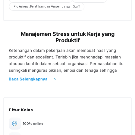
Profesional Pelatihan dan Pengembangan Staff
Manajemen Stress untuk Kerja yang
Produktif
Ketenangan dalam pekerjaan akan membuat hasil yang
produktif dan excellent. Terlebih jika menghadapi masalah
ataupun konflik dalam sebuah organisasi. Permasalahan itu
seringkali menguras pikiran, emosi dan tenaga sehingga
menimbulkan penurunan performa di dalam pekerjaan.
Baca Selengkapnya
Sedangkan tekanan itu akan selalu ada dimanapun posisi
kita, baik ketika belum bekerja, kerja sebagai karyawan, naik
jabatan, dan bahkan jika sudah di level top management.
Oleh karena itu, agar kinerja tetap produktif, diperlukan
Fitur Kelas
sebuah kompetensi bagaimana Manajemen Stress yang
baik. Dalam kelas ini Anda akan diajarkan hingga mampu
menghadapi berbagai rintangan dan tantangan di depan.
100% online