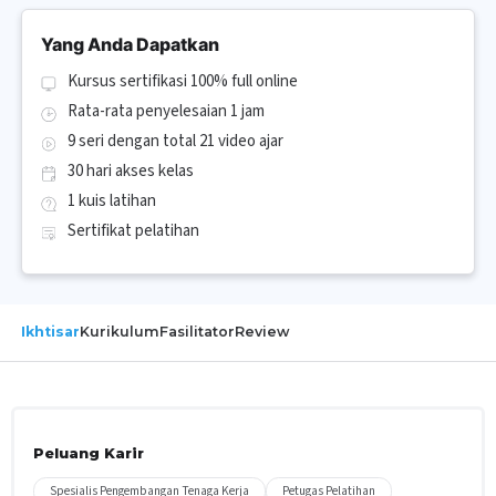
Yang Anda Dapatkan
Kursus sertifikasi 100% full online
Rata-rata penyelesaian 1 jam
9 seri dengan total 21 video ajar
30 hari akses kelas
1 kuis latihan
Sertifikat pelatihan
Ikhtisar
Kurikulum
Fasilitator
Review
Peluang Karir
Spesialis Pengembangan Tenaga Kerja
Petugas Pelatihan