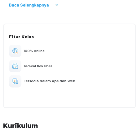
Baca Selengkapnya
Fitur Kelas
100% online
Jadwal fleksibel
Tersedia dalam Aps dan Web
Kurikulum