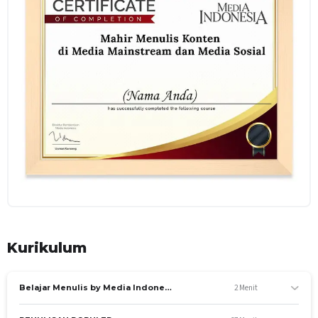
Sehingga diharapkan nantinya peserta juga dapat
menghasilkan sebuah pemasukan tambahan dari tulisan-
tulisan yang dibuat tersebut.
TUJUAN KHUSUS PELATIHAN
Menjelaskan bagaimana menulis populer
Menunjukan proses penulisan populer
Menjelaskan prinsip – prinsip dan gaya bahasa
Menjelaskan jenis tulisan"
KELOMPOK SASARAN PELATIHAN
Kelas ini ditujukan kepada para calon jurnalis, blogger,
content writer, mahasiswa/pelajar, dan masyarakat umum
PELUANG ATAS KOMPETENSI PELATIHAN
Pelatihan ini ditujukan kepada peserta yang akan atau
sedang berkarir dibidang penulisan, konten kreator dan
Kurikulum
jurnalistik untuk dapat menulis di berbagai media seperti
media mainstream dan media sosial yang ada saat ini,
sehingga nantinya dapat menghasilkan tulisan yang baik
2 Menit
Belajar Menulis by Media Indonesia
dan menarik. Pelatihan ini mengacu pada aturan penulisan
nasional secara umum.