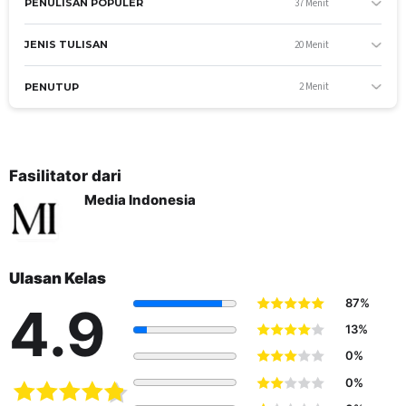
37 Menit
PENULISAN POPULER
20 Menit
JENIS TULISAN
2 Menit
PENUTUP
Fasilitator dari
Media Indonesia
Ulasan Kelas
87%
4.9
13%
0%
0%