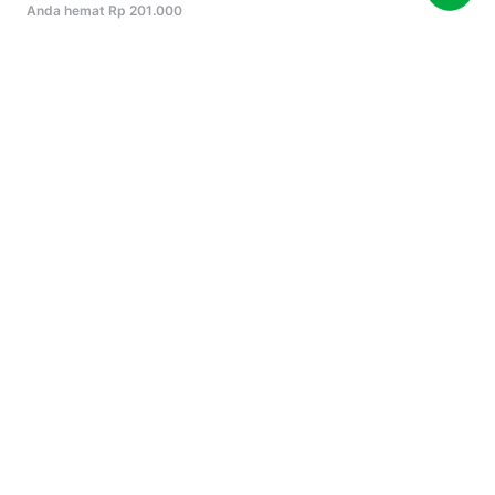
Anda hemat Rp 201.000
LKP Arkademi
LKP Arkademi
Creative Officer: Ide Kreatif,
Effective Communicat
Konsep dan Produksi
Mendengarkan Aktif 
Speaking Confidently
5
(400)
5
(408)
Budaya
Rp 299.000
+
14950
Rp 299.000
Kategori Populer
Sertifikasi
Standar ISO
Keuangan
Bisnis
Keselamatan Kerja
Lainnya