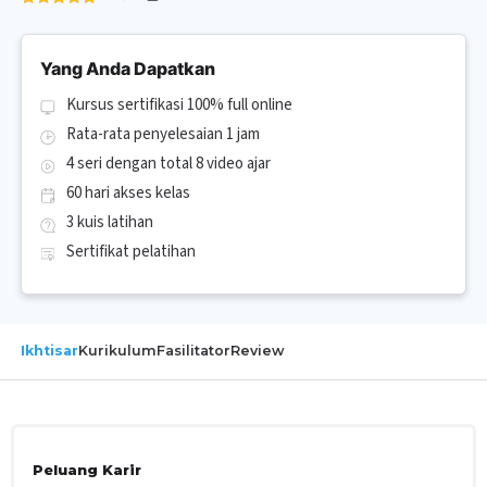
Yang Anda Dapatkan
Kursus sertifikasi 100% full online
Rata-rata penyelesaian 1 jam
4 seri dengan total 8 video ajar
60 hari akses kelas
3 kuis latihan
Sertifikat pelatihan
Ikhtisar
Kurikulum
Fasilitator
Review
Peluang Karir