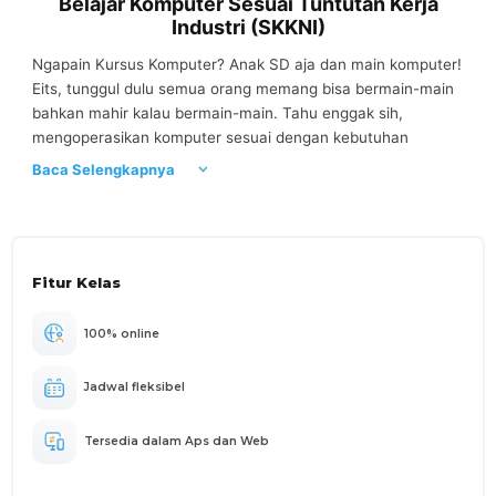
Belajar Komputer Sesuai Tuntutan Kerja
Industri (SKKNI)
Ngapain Kursus Komputer? Anak SD aja dan main komputer!
Eits, tunggul dulu semua orang memang bisa bermain-main
bahkan mahir kalau bermain-main. Tahu enggak sih,
mengoperasikan komputer sesuai dengan kebutuhan
Industri? Nah, Lho! Mikir kan sekarang? Tuntutan
Baca Selengkapnya
kemampuan seseorang dalam mengoperasikan komputer
ada di Surat Keputusan Mentri Ketenagakerjaan Republik
Indonesia Lho. Namanya SKKNI, Standar Kompetensi Kerja
Nasional Indonesia. Nah, Kita Akan belajar Komputer Sesuai
Fitur Kelas
dengan SKKNI No.056 Tahun 2008 bidang pengoperasian
komputer.
100% online
Jadwal fleksibel
Tersedia dalam Aps dan Web