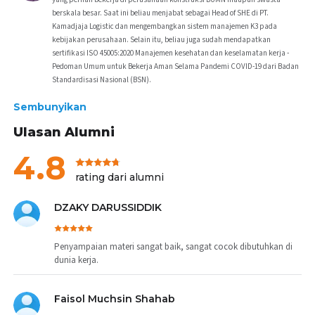
dan ujian online. Jika sudah lewat dari 60 hari, masa
berskala besar. Saat ini beliau menjabat sebagai Head of SHE di PT.
keanggotaan Anda di kursus ini akan kedaluwarsa dan
Kamadjaja Logistic dan mengembangkan sistem manajemen K3 pada
Anda harus membayar ulang agar bisa kembali masuk dan
kebijakan perusahaan. Selain itu, beliau juga sudah mendapatkan
menyelesaikan kursus. SERTIFIKAT KELULUSAN setiap
sertifikasi ISO 45005:2020 Manajemen kesehatan dan keselamatan kerja -
siswa yang telah menyelesaikan seluruh materi pelajaran
Pedoman Umum untuk Bekerja Aman Selama Pandemi COVID-19 dari Badan
Standardisasi Nasional (BSN).
dan lulus ujian online, akan menerima sertifikat elektronik
Keselamatan dan Kesehatan Kerja (K3) Bidang Konstruksi
Sembunyikan
dalam bentuk soft copy.
Ulasan Alumni
PENGAJAR BERPENGALAMAN
Kursus ini disajikan dengan kurikulum yang telah disusun
4.8
dengan sangat baik dan disampaikan oleh pengajar yang
rating dari alumni
telah berkecimpung dalam bidang K3 konstruksi selama
lebih dari 10 tahun. Kolaborasi rancangan kelas ini dilakukan
DZAKY DARUSSIDDIK
bersama oleh Arkademi dan para praktisi serta spesialisasi
K3 bidang konstruksi. Salah satunya adalah Damasus Krisna
E, berpengalaman yang pernah bekerja di perusahaan
Penyampaian materi sangat baik, sangat cocok dibutuhkan di
konstruksi BUMN maupun swasta berskala besar dan
dunia kerja.
sudah mendapatkan sertifikasi ISO 45005:2020
Manajemen kesehatan dan keselamatan kerja sejak 2
Faisol Muchsin Shahab
tahun yang lalu.