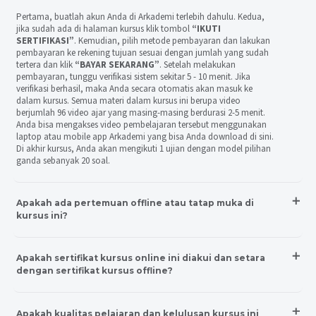
Pertama, buatlah akun Anda di Arkademi terlebih dahulu. Kedua,
jika sudah ada di halaman kursus klik tombol
“IKUTI
SERTIFIKASI”
. Kemudian, pilih metode pembayaran dan lakukan
pembayaran ke rekening tujuan sesuai dengan jumlah yang sudah
tertera dan klik
“BAYAR SEKARANG”
. Setelah melakukan
pembayaran, tunggu verifikasi sistem sekitar 5 - 10 menit. Jika
verifikasi berhasil, maka Anda secara otomatis akan masuk ke
dalam kursus. Semua materi dalam kursus ini berupa video
berjumlah 96 video ajar yang masing-masing berdurasi 2-5 menit.
Anda bisa mengakses video pembelajaran tersebut menggunakan
laptop atau mobile app Arkademi yang bisa Anda download di sini.
Di akhir kursus, Anda akan mengikuti 1 ujian dengan model pilihan
ganda sebanyak 20 soal.
Apakah ada pertemuan offline atau tatap muka di
kursus ini?
Apakah sertifikat kursus online ini diakui dan setara
dengan sertifikat kursus offline?
Apakah kualitas pelajaran dan kelulusan kursus ini