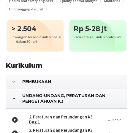
Health and safety engineer
Quality control analyst
Auditor K3
Unit tanggap darurat
> 2.504
Rp 5-28 jt
lowongan tersedia untuk posisi
Rata-rata gaji untuk profesi ini
ini dalam 30 hari
Kurikulum
PEMBUKAAN
UNDANG-UNDANG, PERATURAN DAN
PENGETAHUAN K3
2. Peraturan dan Perundangan K3
4 Menit
Bag.1
3. Peraturan dan Perundangan K3