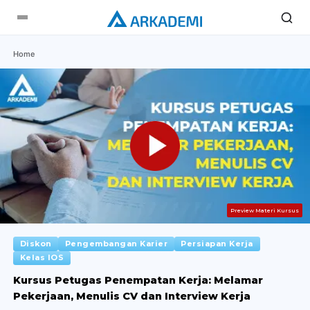
Home
Preview Materi Kursus
Diskon
Pengembangan Karier
Persiapan Kerja
Kelas IOS
Kursus Petugas Penempatan Kerja: Melamar
Pekerjaan, Menulis CV dan Interview Kerja