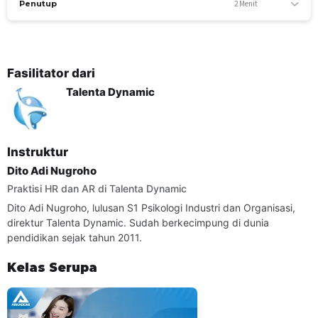
2 Menit
Penutup
Kerja
KELOMPOK SASARAN PELATIHAN
Kelas ini ditunjukkan kepada mahasiswa, calon karyawan,
dan masyarakat umum. Tingkat kesulitan pelatihan ini
Fasilitator dari
adalah tingkat pemula/tingkat dasar
Talenta Dynamic
PELUANG ATAS KOMPETENSI PELATIHAN
Pelatihan ini ditunjukan kepada peserta dengan bidang kerja
manajemen karyawan, konsultan karir dan calon karyawan
Instruktur
yang akan/sedang mencari pekerjaan dan membutuhkan
Dito Adi Nugroho
informasi mengenai proses pada wawancara kerja, sehingga
Praktisi HR dan AR di Talenta Dynamic
peserta yang telah mengikuti pelatihan ini dapat
mempersiapkan diri dalam menghadapi persaingan yang
Dito Adi Nugroho, lulusan S1 Psikologi Industri dan Organisasi,
ketat dalam mencari pekerjaan mulai dari penguasaan
direktur Talenta Dynamic. Sudah berkecimpung di dunia
membuat surat lamaran atau CV sampai proses pada
pendidikan sejak tahun 2011.
lamaran kerja.
Kelas Serupa