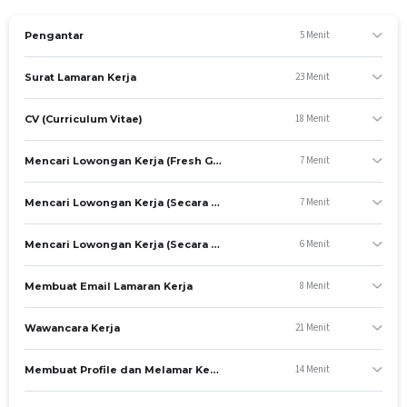
Mencari Lowongan Kerja (Secara offline), Mencari
Lowongan Kerja (Secara Online)
5 Menit
Pengantar
Simulasi Melamar Kerja Secara Online Dengan Job
Portal
23 Menit
Surat Lamaran Kerja
Wawancara Kerja
18 Menit
CV (Curriculum Vitae)
B. Keterampilan
7 Menit
Mencari Lowongan Kerja (Fresh Graduate)
Kompetensi yang dinilai
Membuat surat lamaran dan CV
7 Menit
Mencari Lowongan Kerja (Secara offline)
Materi yang diajar
Surat Lamaran Kerja; CV (Curriculum Vitae)
6 Menit
Mencari Lowongan Kerja (Secara Online)
C. Sikap
8 Menit
Membuat Email Lamaran Kerja
Kompetensi yang dinilai
21 Menit
Wawancara Kerja
Mengikuti etika dalam mengirim lamaran kerja melalui
email
14 Menit
Membuat Profile dan Melamar Kerja via Job Portal
Materi yang diajar
Tips Cara Dalam Menulis Cover Letter Email Lamaran