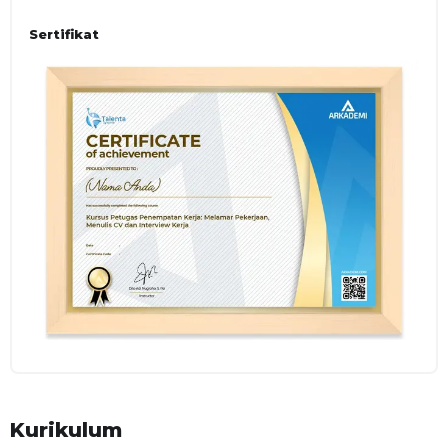
baik, mengenal job portal, serta melatih teknik wawancara
kerja yang tepat.
Sertifikat
TUJUAN KHUSUS PELATIHAN
Membuat surat lamaran dan CV
Memahami cara mencari lowongan kerja secara
online dan offline
Memahami cara menggunakan Job Portal
Memahami etika dalam mengirim lamaran kerja
melalui email
Memahami tahapan wawancara kerja
ASPEK KOMPETENSI
A. Pengetahuan
Kompetensi yang dinilai
Memahami cara mencari lowongan kerja secara
online dan offline
Memahami cara menggunakan Job Portal
Memahami tahapan wawancara kerja
Kurikulum
Materi yang diajar