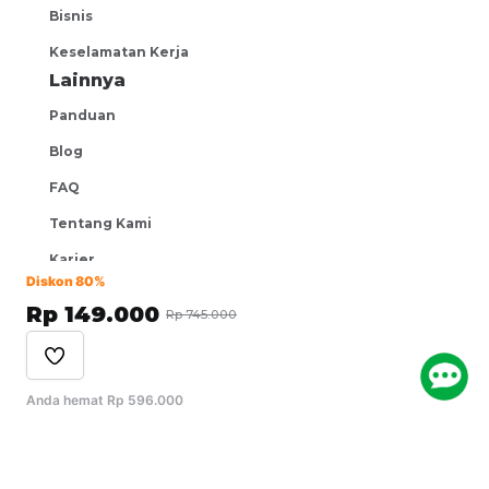
Bisnis
Keselamatan Kerja
Lainnya
Panduan
Blog
FAQ
Tentang Kami
Karier
Diskon 80%
Privacy Policy
Rp 149.000
Rp 745.000
Metode Pembayaran
SERTIFIKAT KELULUSAN
Anda hemat Rp 596.000
Siswa yang menyelesaikan seluruh materi pelatihan
dan melampaui nilai minimal kelulusan kuis, akan
mendapatkan sertifikat penyelesaian berupa sertifikat
elektronik