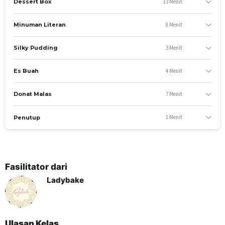
13 Menit
Dessert Box
Menjelaskan ide penyajian.
KELOMPOK SASARAN PELATIHAN
8 Menit
Minuman Literan
Pelatihan ini dapat diikuti oleh siapa saja seperti ibu rumah
tangga, pengusaha pemula, para pelaku UMKM, bahkan
3 Menit
Silky Pudding
pelajar dan mahasiswa.
4 Menit
Es Buah
PELUANG ATAS KOMPETENSI PELATIHAN
Pelatihan ini ditujukan untuk peserta dengan bidang karir
7 Menit
Donat Malas
kuliner, pengembang bisnis dan pengusaha ataupun
berbagai kalangan peserta yang ingin membuka usaha
1 Menit
Penutup
kuliner dan industri yang berkaitan dengan kuliner.
Fasilitator dari
Ladybake
Ulasan Kelas