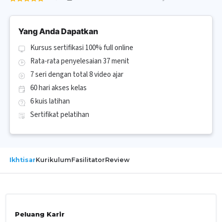
Yang Anda Dapatkan
Kursus sertifikasi 100% full online
Rata-rata penyelesaian 37 menit
7 seri dengan total 8 video ajar
60 hari akses kelas
6 kuis latihan
Sertifikat pelatihan
Ikhtisar
Kurikulum
Fasilitator
Review
Peluang Karir