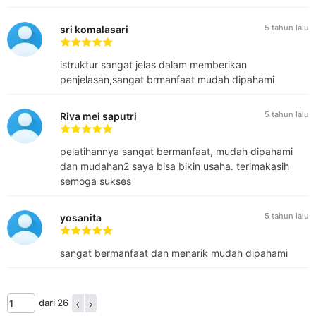
SERTIFIKAT KELULUSAN
Pelatihan ini berstandar nasional. Siswa yang
5 tahun lalu
sri komalasari
menyelesaikan seluruh materi pelatihan dan lulus pada post-
test akan mendapatkan tanda kelulusan berupa sertifikat
istruktur sangat jelas dalam memberikan
elektronik.
penjelasan,sangat brmanfaat mudah dipahami
METODE AJAR
Self-paced Learning dengan Pre-Test pada setiap
5 tahun lalu
Riva mei saputri
modul dan Post-Test pada akhir kelas untuk menguji
pemahaman materi.
pelatihannya sangat bermanfaat, mudah dipahami
Video ajar berdurasi rata-rata 10 menit/video.
dan mudahan2 saya bisa bikin usaha. terimakasih
Slide materi PDF.
semoga sukses
EVALUASI
Pre-test pada setiap modul dan post-test di akhir pelatihan.
5 tahun lalu
yosanita
Dibutuhkan nilai minimal 60 untuk lulus pada pelatihan ini.
DURASI AKSES
sangat bermanfaat dan menarik mudah dipahami
Siswa mendapatkan akses masuk ke kelas selama 60 hari.
TENTANG PENGAJAR
dari 26
Menjadi berguna untuk orang banyak adalah salah satu