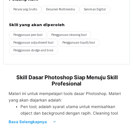
Perancang Grafis
Desainer Multimedia
Seniman Digital
Skill yang akan diperoleh
Penggunaan pen tool
Penggunaan cleaning tool
Penggunaan adjustment tool
Penggunaan liquify tool
Penggunaan dodge and brun
Skill Dasar Photoshop Siap Menuju Skill
Profesional
Materi ini untuk mempelajari tools dasar Photoshop. Materi
yang akan diajarkan adalah:
Pen tool; adalah syarat utama untuk memisahkan
object dan background dengan rapih. Cleaning tool
bertujuan untuk menghilangkan area yang ingin
Baca Selengkapnya
dihapus/ remove
Adjustmen Tool; mempelajari mood color dalam foto