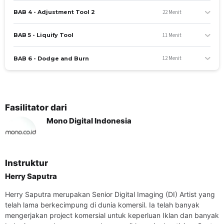
YANG AKAN SISWA PELAJARI
22 Menit
BAB 4 - Adjustment Tool 2
Cara Menggunakan Pen Tool
Cara Menggunakan Cleaning Tool
11 Menit
BAB 5 - Liquify Tool
Cara Menggunakan Adjustment Tool
Cara Menggunakan Liquify Tool
12 Menit
BAB 6 - Dodge and Burn
Cara menggunakan Dodge and Burn
UNTUK SIAPA KELAS INI
Untuk pemula yang ingin mengasah skill dasarnya.
Fasilitator dari
SYARAT KEIKUTSERTAAN
Mono Digital Indonesia
Memiliki komputer (desktop maupun laptop) dan memiliki
aplikasi Photoshop
DURASI AKSES MASUK KE KELAS
Siswa mendapatkan akses masuk ke kelas selamat 30 hari
Instruktur
Herry Saputra
TENTANG LEMBAGA & PENGAJAR
Kelas ini akan dibimbing oleh Senior Digital Imaging (DI)
Herry Saputra merupakan Senior Digital Imaging (DI) Artist yang
Artist yang telah lama berkecimpung di dunia komersil.
telah lama berkecimpung di dunia komersil. Ia telah banyak
Pengajar telah banyak mengerjakan project komersial untuk
mengerjakan project komersial untuk keperluan Iklan dan banyak
keperluan Iklan dan banyak bekerja sama dengan