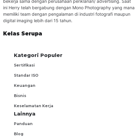
bekerja sama dengan perusahaan periklanan/ advertising. Saat
perusahaan periklanan/ advertising. Saat ini pengajar
ini Herry telah bergabung dengan Mono Photography yang mana
bergabung dengan
Mono Photography
yang mana memiliki
memiliki team dengan pengalaman di industri fotografi maupun
team dengan pengalaman di industri fotografi maupun
digital imaging lebih dari 15 tahun.
digital imaging lebih dari 15 tahun.
Kelas Serupa
Kategori Populer
Sertifikasi
Standar ISO
Keuangan
Bisnis
Keselamatan Kerja
Lainnya
Panduan
Blog