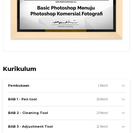
Kurikulum
1 Menit
Pembukaan
20 Menit
BAB 1 - Pen tool
TUJUAN PEMBELAJARAN
Mengasah skill dasar sehingga peserta memiliiki kemampuan
23 Menit
BAB 2 - Cleaning Tool
dasar yang sangat dibutuhkan sebelum terjun ke jenjang
professional dan mampu mengerjakan project komersil
21 Menit
BAB 3 - Adjustment Tool
seperti untuk keperluan Iklan.