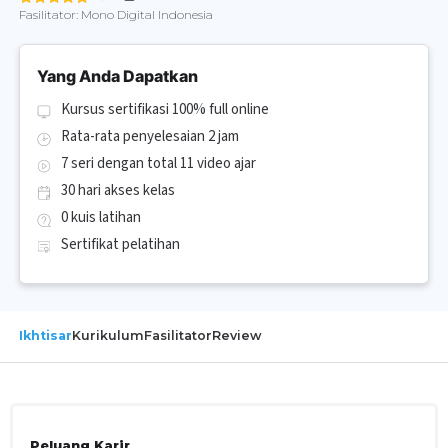
Fasilitator:
Mono Digital Indonesia
Yang Anda Dapatkan
Kursus sertifikasi 100% full online
Rata-rata penyelesaian 2 jam
7 seri dengan total 11 video ajar
30 hari akses kelas
0 kuis latihan
Sertifikat pelatihan
Ikhtisar
Kurikulum
Fasilitator
Review
Peluang Karir