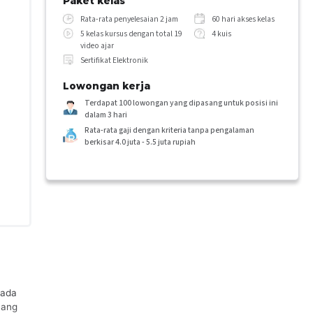
Paket kelas
Rata-rata penyelesaian 2 jam
60 hari akses kelas
5 kelas kursus dengan total 19
4 kuis
video ajar
Sertifikat Elektronik
Lowongan kerja
Terdapat 100 lowongan yang dipasang untuk posisi ini
dalam 3 hari
Rata-rata gaji dengan kriteria tanpa pengalaman
berkisar 4.0 juta - 5.5 juta rupiah
 ada
yang