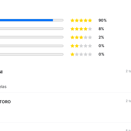
 selama 60 hari.
elama 5 tahun sebagai Mentor Bimbel Duta, 3 tahun sebagai Instrukt
90%
ai Regional Manager di LKP DUTA Wilayah Jawa Tengah.
8%
2%
0%
0%
2 t
NI
elas
2 t
NTORO
5 t