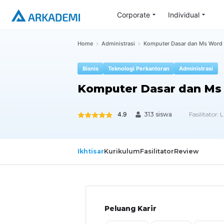
Corporate
Individual
Home
Administrasi
Komputer Dasar dan Ms Word 
Bisnis
Teknologi Perkantoran
Administrasi
Komputer Dasar dan Ms
4.9
Fasilitator:
L
313 siswa
Ikhtisar
Kurikulum
Fasilitator
Review
Peluang Karir