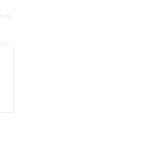
 ini.
at
n.
ifkan
gga