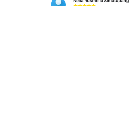
Nella Rusmelia Simatupang
sangat bermanfaat sekali pela
Noor Hidayah Ramadhan
Singkat, padat, dan jelas
Muhamad Riansyah
terimakasih sangat bermanfaat
dari 11