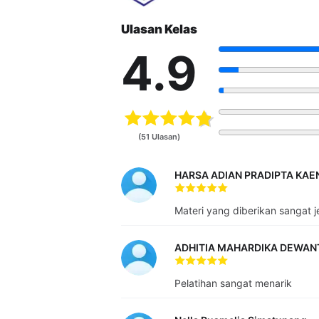
Siswa mendapatkan akses masuk ke kelas
TENTANG PENGAJAR
Ulasan Kelas
/h3> Laksana Estika yang berpengalaman s
4.9
Komputer di
LKP Duta
serta 3 tahun sebag
(51 Ulasan)
HARSA ADIAN PRADIPTA KAE
Materi yang diberikan sangat j
ADHITIA MAHARDIKA DEWA
Pelatihan sangat menarik