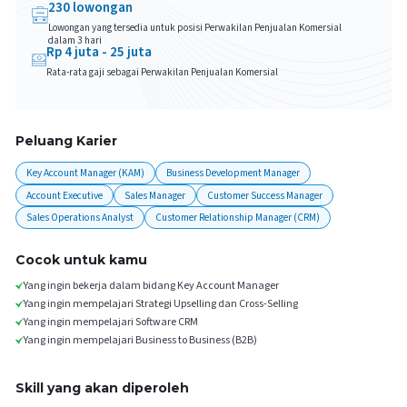
230
lowongan
Lowongan yang tersedia untuk posisi
Perwakilan Penjualan Komersial
dalam 3 hari
Rp
4
juta -
25
juta
Rata-rata gaji sebagai
Perwakilan Penjualan Komersial
Peluang Karier
Key Account Manager (KAM)
Business Development Manager
Account Executive
Sales Manager
Customer Success Manager
Sales Operations Analyst
Customer Relationship Manager (CRM)
Cocok untuk kamu
Yang ingin bekerja dalam bidang Key Account Manager
Yang ingin mempelajari Strategi Upselling dan Cross-Selling
Yang ingin mempelajari Software CRM
Yang ingin mempelajari Business to Business (B2B)
Skill yang akan diperoleh