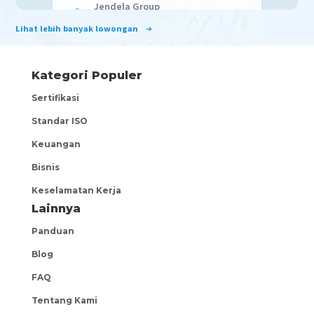
Jendela Group
West Jakarta
Lihat lebih banyak lowongan
Sales Officer Non Alcohol Product
(HORECA)
Kategori Populer
negotiable
Sertifikasi
PT Pantja Artha Niaga
Jakarta Pusat
Standar ISO
Sales Executive
Keuangan
negotiable
Bisnis
PT. Jaya Kreasi Indonesia
Keselamatan Kerja
West Jakarta
Lainnya
Marketing Specialist
Panduan
negotiable
Blog
Howel and Co
FAQ
West Jakarta
Tentang Kami
Business Development B2B