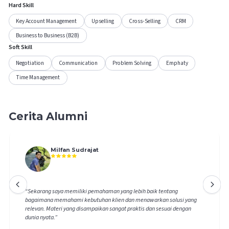
Hard Skill
Key Account Management
Upselling
Cross-Selling
CRM
Business to Business (B2B)
Soft Skill
Negotiation
Communication
Problem Solving
Emphaty
Time Management
Cerita Alumni
Milfan Sudrajat
“
Sekarang saya memiliki pemahaman yang lebih baik tentang
bagaimana memahami kebutuhan klien dan menawarkan solusi yang
relevan. Materi yang disampaikan sangat praktis dan sesuai dengan
dunia nyata.
”