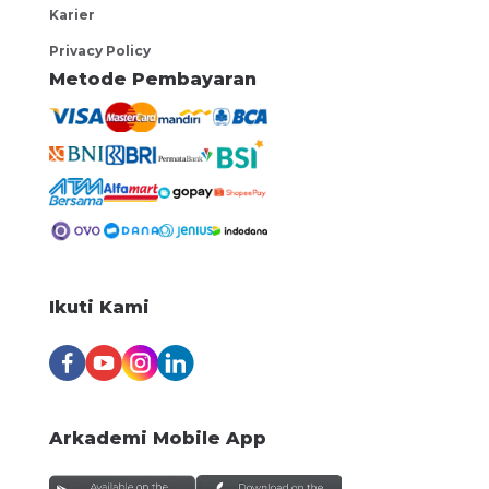
Karier
negotiable
Privacy Policy
Gentem Indonesia Lifelong
Metode Pembayaran
Learning Group
South Jakarta
Marketing Agency Cabang Madiun
negotiable
PT BFI Finance Indonesia Tbk
Madiun
AI Sales Specialist
negotiable
Ikuti Kami
CTI Group
South Jakarta
Arkademi Mobile App