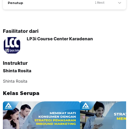
1 Menit
Penutup
Fasilitator dari
LP3i Course Center Karadenan
TUJUAN PEMBELAJARAN
Memahami trik dan stretegi dalam memperkenalkan
Instruktur
serta memasarkan produk melalui sosmed / internet
Shinta Rosita
sehingga adanya peningkatan dalam penjualan produk
Shinta Rosita
YANG AKAN SISWA PELAJARI
Pergeseran Pola Hidup
Kelas Serupa
Era Digital
Digital Marketing
Strategi Marketing
Membangun Image Pelanggan
Meningkatkan Pelanggan