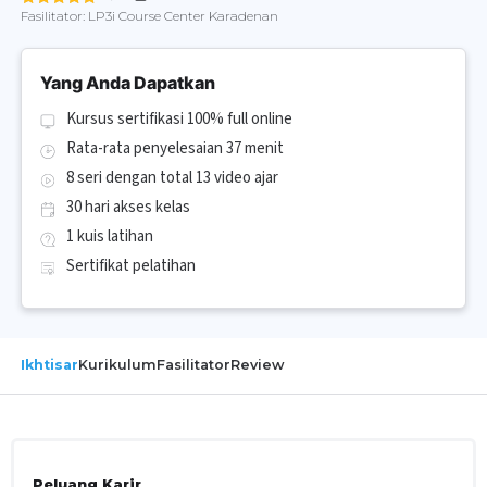
Fasilitator:
LP3i Course Center Karadenan
Yang Anda Dapatkan
Kursus sertifikasi 100% full online
Rata-rata penyelesaian 37 menit
8 seri dengan total 13 video ajar
30 hari akses kelas
1 kuis latihan
Sertifikat pelatihan
Ikhtisar
Kurikulum
Fasilitator
Review
Peluang Karir