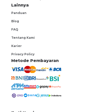
mengembangkan diri, bekerja mencari nafkah, atau
Lainnya
melanjutkan ketingkat atau kejenjang yang lebih tinggi.
Panduan
Blog
FAQ
Tentang Kami
Karier
Privacy Policy
Metode Pembayaran