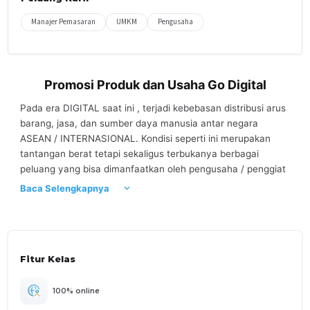
Manajer Pemasaran
UMKM
Pengusaha
Promosi Produk dan Usaha Go Digital
Pada era DIGITAL saat ini , terjadi kebebasan distribusi arus
barang, jasa, dan sumber daya manusia antar negara
ASEAN / INTERNASIONAL. Kondisi seperti ini merupakan
tantangan berat tetapi sekaligus terbukanya berbagai
peluang yang bisa dimanfaatkan oleh pengusaha / penggiat
bisnis untuk menjual produk nya dan yang memiliki daya
Baca Selengkapnya
saing. Mereka dapat memanfaatkan dan mengakses
peluang usaha yang ada, bukan hanya pada skala nasional
tetapi juga Internasional. Kelas ini akan membahas
bagaimana pentingnya para pembisnis usaha Toko/UMKM
Fitur Kelas
mempromosikan produknya dan menjual produknya dengan
menggunakan promosi produk dengan strategi digital,
internet, dan sosial media. Bagi para usaha rintisan /
100% online
pengusaha / UMKM, perlu melakukan go digital karena pasar