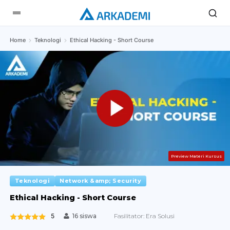
Home
Teknologi
Ethical Hacking - Short Course
Preview Materi Kursus
Teknologi
Network &amp; Security
Ethical Hacking - Short Course
5
Fasilitator:
Era Solusi
16 siswa