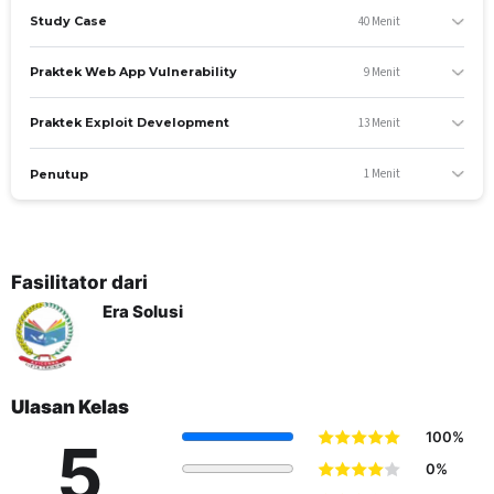
40 Menit
Study Case
9 Menit
Praktek Web App Vulnerability
13 Menit
Praktek Exploit Development
1 Menit
Penutup
TUJUAN PEMBELAJARAN
Fasilitator dari
Setelah mengikuti kelas ini diharapkan peserta akan dapat
Era Solusi
lebih memahami lagi mengenai apa itu ethical hacking, baik
secara teknis maupun non teknis. Selain itu, diharapkan juga
agar peserta dapat melanjutkan ke jenjang sertifikasi
keamanan siber seperti CEH, dll.
Ulasan Kelas
YANG AKAN SISWA PELAJARI
100%
5
Konsep Ethical Hacking
0%
Konsep Information Security