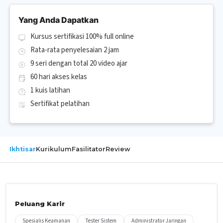
Yang Anda Dapatkan
Kursus sertifikasi 100% full online
Rata-rata penyelesaian 2 jam
9 seri dengan total 20 video ajar
60 hari akses kelas
1 kuis latihan
Sertifikat pelatihan
Ikhtisar
Kurikulum
Fasilitator
Review
Peluang Karir
Spesialis Keamanan
Tester Sistem
Administrator Jaringan