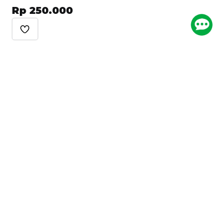
Standar ISO
Rp 250.000
Keuangan
Bisnis
Keselamatan Kerja
Lainnya
Panduan
Blog
FAQ
Tentang Kami
Karier
Privacy Policy
Metode Pembayaran