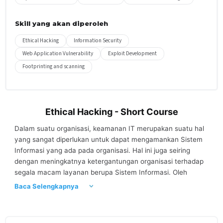
Skill yang akan diperoleh
Ethical Hacking
Information Security
Web Application Vulnerability
Exploit Development
Footprinting and scanning
Ethical Hacking - Short Course
Dalam suatu organisasi, keamanan IT merupakan suatu hal
yang sangat diperlukan untuk dapat mengamankan Sistem
Informasi yang ada pada organisasi. Hal ini juga seiring
dengan meningkatnya ketergantungan organisasi terhadap
segala macam layanan berupa Sistem Informasi. Oleh
karena itu, dibutuhkan SDM yang mempunyai pengetahuan,
Baca Selengkapnya
keterampilan, tool, dan teknik hacking untuk mengeksploitasi
kelemahan suatu sistem dengan tujuan demi meningkatkan
keamanan yang lebih baik. Namun untuk memiliki beberapa