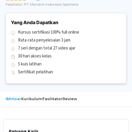
Fasilitator:
PT. Mandrik Indonesia Sejahtera
Yang Anda Dapatkan
Kursus sertifikasi 100% full online
Rata-rata penyelesaian 3 jam
7 seri dengan total 27 video ajar
30 hari akses kelas
5 kuis latihan
Sertifikat pelatihan
Ikhtisar
Kurikulum
Fasilitator
Review
Peluang Karir