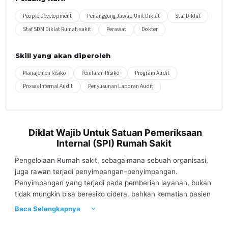
People Development
Penanggung Jawab Unit Diklat
Staf Diklat
Staf SDM Diklat Rumah sakit
Perawat
Dokter
Skill yang akan diperoleh
Manajemen Risiko
Penilaian Risiko
Program Audit
Proses Internal Audit
Penyusunan Laporan Audit
Diklat Wajib Untuk Satuan Pemeriksaan
Internal (SPI) Rumah Sakit
Pengelolaan Rumah sakit, sebagaimana sebuah organisasi,
juga rawan terjadi penyimpangan–penyimpangan.
Penyimpangan yang terjadi pada pemberian layanan, bukan
tidak mungkin bisa beresiko cidera, bahkan kematian pasien
dan berlanjut pada tuntutan hukum. Begitu juga bila yang
Baca Selengkapnya
terjadi adalah penyimpangan terhadap keuangan dan aset,
bisa menjadi ancaman tindak kecurangan atau korupsi.