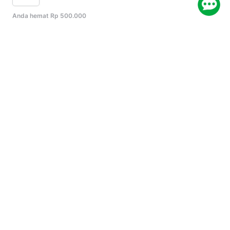
Anda hemat Rp 500.000
Kategori Populer
Sertifikasi
Standar ISO
Keuangan
Bisnis
Keselamatan Kerja
Lainnya
Panduan
Blog
FAQ
Tentang Kami
Karier
Privacy Policy