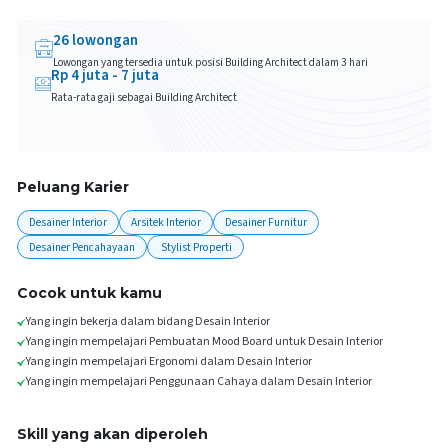
26
lowongan
Lowongan yang tersedia untuk posisi
Building Architect
dalam 3 hari
Rp
4
juta -
7
juta
Rata-rata gaji sebagai
Building Architect
Peluang Karier
Desainer Interior
Arsitek Interior
Desainer Furnitur
Desainer Pencahayaan
Stylist Properti
Cocok untuk kamu
Yang ingin bekerja dalam bidang Desain Interior
Yang ingin mempelajari Pembuatan Mood Board untuk Desain Interior
Yang ingin mempelajari Ergonomi dalam Desain Interior
Yang ingin mempelajari Penggunaan Cahaya dalam Desain Interior
Skill yang akan diperoleh