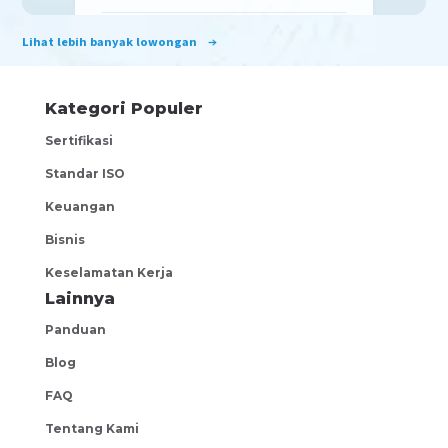
PT Grandwork Interior Indonesia
Lihat lebih banyak lowongan
South Tangerang
Interior Project Manager
Kategori Populer
negotiable
Sertifikasi
PT Grandwork Interior Indonesia
South Tangerang
Standar ISO
Interior Designer
Keuangan
negotiable
Bisnis
Q space
Keselamatan Kerja
Kota Jakarta Selatan
Lainnya
Facility & GA Manager
Panduan
negotiable
Blog
PT Aneka Search Indonesia
FAQ
(Peepl)
South Jakarta
Tentang Kami