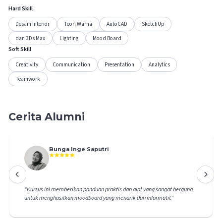
Hard Skill
Desain Interior
Teori Warna
AutoCAD
SketchUp
dan 3Ds Max
Lighting
Mood Board
Soft Skill
Creativity
Communication
Presentation
Analytics
Teamwork
Cerita Alumni
Bunga Inge Saputri
“
Kursus ini memberikan panduan praktis dan alat yang sangat berguna
untuk menghasilkan moodboard yang menarik dan informatif.
”