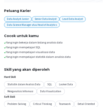
Peluang Karier
Data Analyst Junior
Senior Data Analyst
Lead Data Analyst
Data Science Manager atau Head of Analytics
Cocok untuk kamu
Yang ingin bekerja dalam bidang analisis data
Yang ingin mempelajari SQL
Yang ingin mempelajari visualisasi data
Yang ingin mempelajari statistik dalam analisis data
Skill yang akan diperoleh
Hard Skill
Statistik dalam Analisis Data
SQL
Looker Data
Menganalisis Infromasi
Data Visualization
Soft Skill
Problem-Solving
Critical Thinking
Teamwork
Detail Oriented