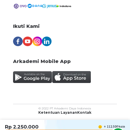
Dans Multi Pro
South Jakarta
Presales Consultant
negotiable
Ikuti Kami
PT InMotion Inovasi Teknologi
Central Jakarta
Arkademi Mobile App
© 2022 PT Arkademi Daya Indonesia
Ketentuan Layanan
Kontak
Rp
2.250.000
+
112.500
koin