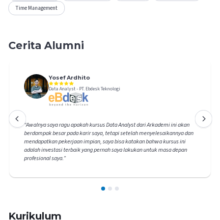
Time Management
Cerita Alumni
Yosef Ardhito
Data Analyst
-
PT. Ebdesk Teknologi
“
Awalnya saya ragu apakah kursus Data Analyst dari Arkademi ini akan
berdampak besar pada karir saya, tetapi setelah menyelesaikannya dan
mendapatkan pekerjaan impian, saya bisa katakan bahwa kursus ini
adalah investasi terbaik yang pernah saya lakukan untuk masa depan
profesional saya.
”
1
2
3
Kurikulum