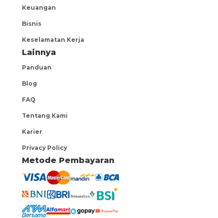
Data Engineer
Keuangan
negotiable
Bisnis
Code.id
Keselamatan Kerja
Jakarta
Lainnya
Account Manager IT
Panduan
negotiable
Blog
PT InMotion Inovasi Teknologi
FAQ
Central Jakarta
Tentang Kami
Digital Business Analyst
Karier
negotiable
Privacy Policy
PT Prodia Widyahusada Tbk.
Metode Pembayaran
(Prodia)
Central Jakarta
Engineering Manager
negotiable