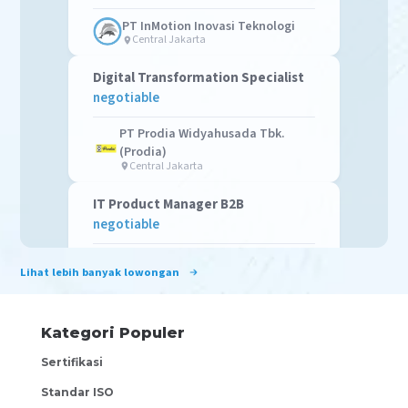
PT InMotion Inovasi Teknologi
Central Jakarta
Digital Transformation Specialist
negotiable
PT Prodia Widyahusada Tbk.
(Prodia)
Central Jakarta
IT Product Manager B2B
negotiable
PT InMotion Inovasi Teknologi
Lihat lebih banyak lowongan
Central Jakarta
QA Automation Katalon Studio
negotiable
Kategori Populer
Sertifikasi
Dans Multi Pro
South Jakarta
Standar ISO