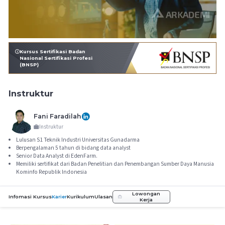
Kursus Sertifikasi Badan
Nasional Sertifikasi Profesi
(BNSP)
Instruktur
Fani Faradilah
Instruktur
Lulusan S1 Teknik Industri Universitas Gunadarma
Berpengalaman 5 tahun di bidang data analyst
Senior Data Analyst di EdenFarm.
Memiliki sertifikat dari Badan Penelitian dan Penembangan Sumber Daya Manusia
Kominfo Republik Indonesia
Lowongan
Infomasi Kursus
Karier
Kurikulum
Ulasan
Kerja