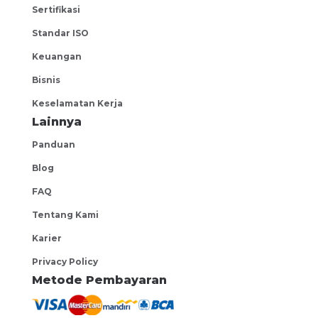
Sertifikasi
PT. Jaya Kreasi Indonesia
Jakarta Barat
Standar ISO
Telemarketing Supervisor
Keuangan
negotiable
Bisnis
EF EFEKTA English for Adults
Keselamatan Kerja
Central Jakarta
Lainnya
Account Manager Bekasi Area
Panduan
negotiable
Blog
Jendela Group
FAQ
West Jakarta
Tentang Kami
Account Officer Bandung
Karier
negotiable
Privacy Policy
Hino Finance Indonesia
Metode Pembayaran
Bandung
POS Head Samarinda