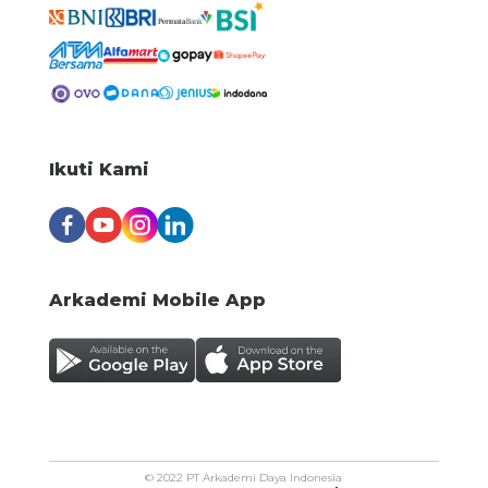
negotiable
Hino Finance Indonesia
Samarinda
Sales Officer Non Alcohol Product
(HORECA)
negotiable
Ikuti Kami
PT Pantja Artha Niaga
Jakarta Pusat
Arkademi Mobile App
© 2022 PT Arkademi Daya Indonesia