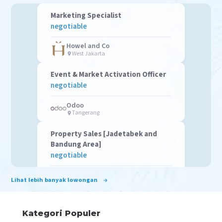
Marketing Specialist
negotiable
Howel and Co
West Jakarta
Event & Market Activation Officer
negotiable
Odoo
Tangerang
Property Sales [Jadetabek and
Bandung Area]
negotiable
Jendela Group
Lihat lebih banyak lowongan
Tangerang Regency
PPF Consultant
Kategori Populer
negotiable