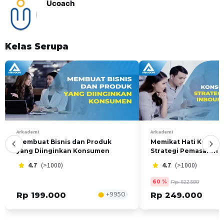
Ucoach
lebih aplikatif dan efektif. Dan perusahaan kami Fokus dalam
mewujudkan melakukan pengembangan dan pemberdayaan
bisnis di semua tahapan, Mentransformasi manusia menjadi
lebih baik dalam pola pikir dan keahlian dalam bisnis melalui
Kelas Serupa
Coaching dan Training serta ,menjadikan semua individu
menjadi pengusaha kelas dunia dan mewujudkan Indonesia
yang lebih baik
Arkademi
Arkademi
Membuat Bisnis dan Produk
Memikat Hati Konsu
yang Diinginkan Konsumen
Strategi Pemasaran 
Marketing
4.7
(>1000)
4.7
(>1000)
60
%
Rp. 622.500
Rp 199.000
+
9950
Rp 249.000