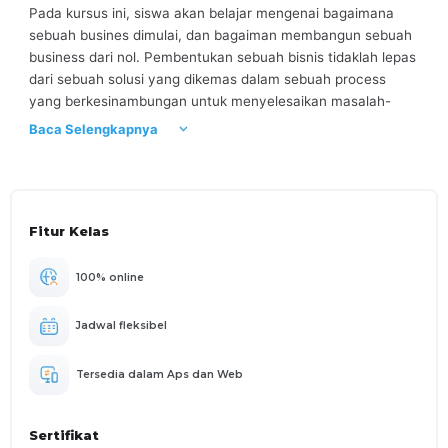
Pada kursus ini, siswa akan belajar mengenai bagaimana
sebuah busines dimulai, dan bagaiman membangun sebuah
business dari nol. Pembentukan sebuah bisnis tidaklah lepas
dari sebuah solusi yang dikemas dalam sebuah process
yang berkesinambungan untuk menyelesaikan masalah-
masalah yang timbul dalam keseharian masyarakat. Melalui
Baca Selengkapnya
pembelajaran ini, kita sama-sama akan belajar cara
perencannan pembuatan business mulai dari meliah market
sekmentasi, opportunity dan pembuatan business Model
canvas.
Fitur Kelas
100% online
Jadwal fleksibel
Tersedia dalam Aps dan Web
Sertifikat