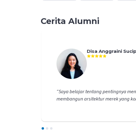
Cerita Alumni
Disa Anggraini Suci
an,
“
Saya belajar tentang pentingnya men
membangun arsitektur merek yang kon
1
2
3