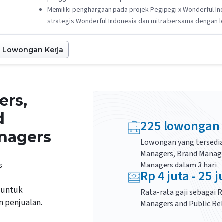
Memiliki penghargaan pada projek Pegipegi x Wonderful I
strategis Wonderful Indonesia dan mitra bersama dengan l
Lowongan Kerja
ers,
d
225
lowongan
anagers
Lowongan yang tersedia
Managers, Brand Manage
s
Managers
dalam 3 hari
Rp
4
juta -
25
j
 untuk
Rata-rata gaji sebagai
R
 penjualan.
Managers and Public Re