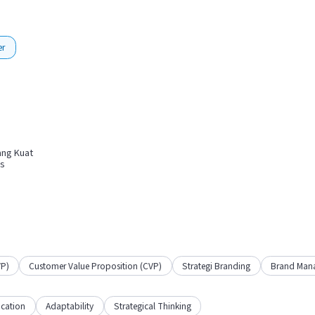
er
ang Kuat
is
VP)
Customer Value Proposition (CVP)
Strategi Branding
Brand Man
cation
Adaptability
Strategical Thinking